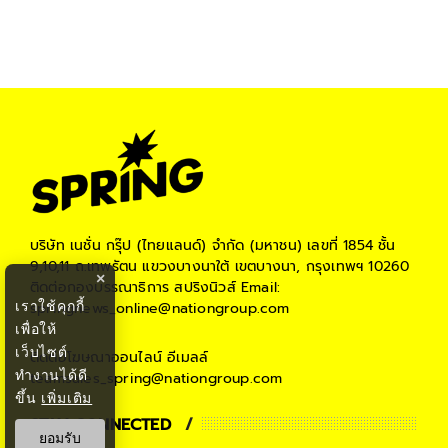
บริษัท เนชั่น กรุ๊ป (ไทยแลนด์) จำกัด (มหาชน)
เลขที่ 1854 ชั้น
9,10,11 ถ.เทพรัตน แขวงบางนาใต้ เขตบางนา, กรุงเทพฯ 10260
×
ติดต่อกองบรรณาธิการ สปริงนิวส์
Email:
เราใช้คุกกี้
springnews_online@nationgroup.com
เพื่อให้
เว็บไซต์
ติดต่อโฆษณาออนไลน์
อีเมลล์
ทำงานได้ดี
teamsales_spring@nationgroup.com
ขึ้น
เพิ่มเติม
STAY CONNECTED
ยอมรับ