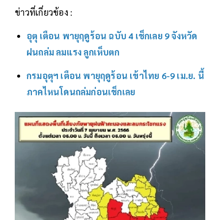
ข่าวที่เกี่ยวข้อง :
อุตุ เตือน พายุฤดูร้อน ฉบับ 4 เช็กเลย 9 จังหวัด
ฝนถล่ม ลมแรง ลูกเห็บตก
กรมอุตุฯ เตือน พายุฤดูร้อน เข้าไทย 6-9 เม.ย. นี้
ภาคไหนโดนถล่มก่อนเช็กเลย