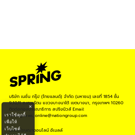
บริษัท เนชั่น กรุ๊ป (ไทยแลนด์) จำกัด (มหาชน)
เลขที่ 1854 ชั้น
9,10,11 ถ.เทพรัตน แขวงบางนาใต้ เขตบางนา, กรุงเทพฯ 10260
×
ติดต่อกองบรรณาธิการ สปริงนิวส์
Email:
เราใช้คุกกี้
springnews_online@nationgroup.com
เพื่อให้
เว็บไซต์
ติดต่อโฆษณาออนไลน์
อีเมลล์