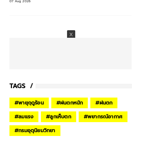
07 Aug 2026
TAGS
#
พายุฤดูร้อน
#
ฝนตกหนัก
#
ฝนตก
#
ลมแรง
#
ลูกเห็บตก
#
พยากรณ์อากาศ
#
กรมอุตุนิยมวิทยา