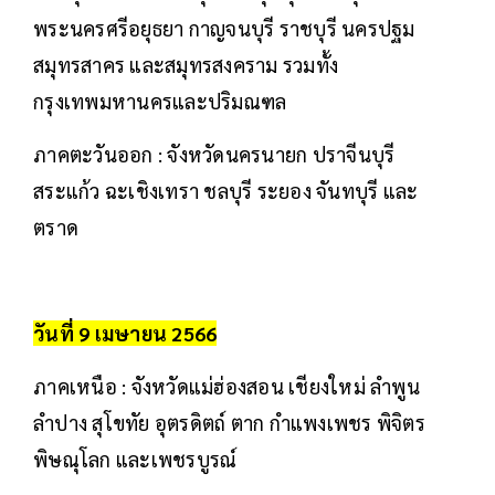
พระนครศรีอยุธยา กาญจนบุรี ราชบุรี นครปฐม
สมุทรสาคร และสมุทรสงคราม รวมทั้ง
กรุงเทพมหานครและปริมณฑล
ภาคตะวันออก : จังหวัดนครนายก ปราจีนบุรี
สระแก้ว ฉะเชิงเทรา ชลบุรี ระยอง จันทบุรี และ
ตราด
วันที่ 9 เมษายน 2566
ภาคเหนือ : จังหวัดแม่ฮ่องสอน เชียงใหม่ ลำพูน
ลำปาง สุโขทัย อุตรดิตถ์ ตาก กำแพงเพชร พิจิตร
พิษณุโลก และเพชรบูรณ์