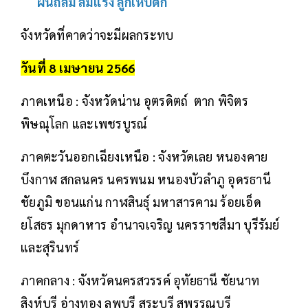
ฝนถล่ม ลมแรง ลูกเห็บตก
จังหวัดที่คาดว่าจะมีผลกระทบ
วันที่ 8 เมษายน 2566
ภาคเหนือ : จังหวัดน่าน อุตรดิตถ์ ตาก พิจิตร
พิษณุโลก และเพชรบูรณ์
ภาคตะวันออกเฉียงเหนือ : จังหวัดเลย หนองคาย
บึงกาฬ สกลนคร นครพนม หนองบัวลำภู อุดรธานี
ชัยภูมิ ขอนแก่น กาฬสินธุ์ มหาสารคาม ร้อยเอ็ด
ยโสธร มุกดาหาร อำนาจเจริญ นครราชสีมา บุรีรัมย์
และสุรินทร์
ภาคกลาง : จังหวัดนครสวรรค์ อุทัยธานี ชัยนาท
สิงห์บุรี อ่างทอง ลพบุรี สระบุรี สุพรรณบุรี