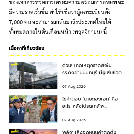
ของเอกสารหรือการเตรียมความพร้อมการอพยพ จะ
มีความรวดเร็วขึ้น ทำให้เชื่อว่าผู้ลงทะเบียนทั้ง
7,000 คน จะสามารถกลับมาถึงประเทศไทยได้
ทั้งหมดภายในต้นเดือนหน้า (พฤศจิกายน) นี้
เนื้อหาที่เกี่ยวข้อง
ด่วน! เกิดเหตุกราดยิงใน
รร.ดังย่านนนทบุรี มีผู้เสียชีวิต-
บาดเจ็บหลายราย
07 Aug 2026
ไขคำตอบ 'นายกองเอก' คือ
อะไร หลังโปรดเกล้าฯ
พระราชทานยศ 3
รมช.มหาดไทย
07 Aug 2026
'คลัง' เล็งอุดหนุนค่าติดตั้ง