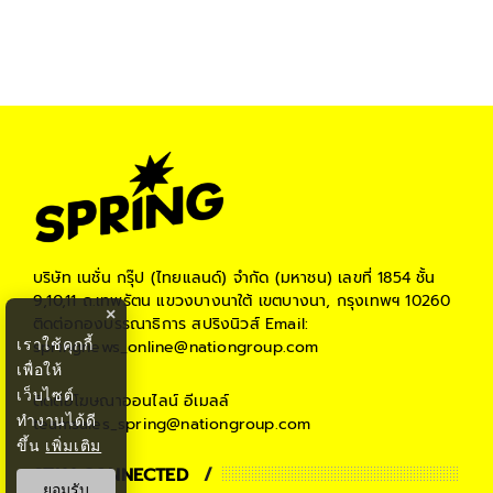
บริษัท เนชั่น กรุ๊ป (ไทยแลนด์) จำกัด (มหาชน)
เลขที่ 1854 ชั้น
9,10,11 ถ.เทพรัตน แขวงบางนาใต้ เขตบางนา, กรุงเทพฯ 10260
×
ติดต่อกองบรรณาธิการ สปริงนิวส์
Email:
เราใช้คุกกี้
springnews_online@nationgroup.com
เพื่อให้
เว็บไซต์
ติดต่อโฆษณาออนไลน์
อีเมลล์
ทำงานได้ดี
teamsales_spring@nationgroup.com
ขึ้น
เพิ่มเติม
STAY CONNECTED
ยอมรับ