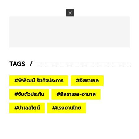
TAGS
#
พิพัฒน์ รัชกิจประการ
#
อิสราเอล
#
จับตัวประกัน
#
อิสราเอล-ฮามาส
#
ปาเลสไตน์
#
แรงงานไทย