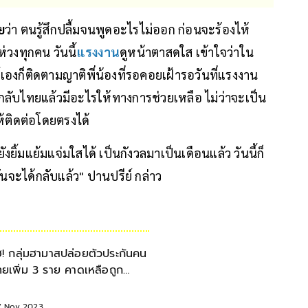
ย
ว่า ตนรู้สึกปลื้มจนพูดอะไรไม่ออก ก่อนจะร้องไห้
่วงทุกคน วันนี้
แรงงาน
ดูหน้าตาสดใส เข้าใจว่าใน
องก็ติดตามญาติพี่น้องที่รอคอยเฝ้ารอวันที่แรงงาน
ลับไทยแล้วมีอะไรให้ทางการช่วยเหลือ ไม่ว่าจะเป็น
้ติดต่อโดยตรงได้
้มแย้มแจ่มใสได้ เป็นกังวลมาเป็นเดือนแล้ว วันนี้ก็
วันจะได้กลับแล้ว" ปานปรีย์ กล่าว
ฮ! กลุ่มฮามาสปล่อยตัวประกันคน
ทยเพิ่ม 3 ราย คาดเหลือถูก
วบคุมตัวอีก 15 ราย
7 Nov 2023