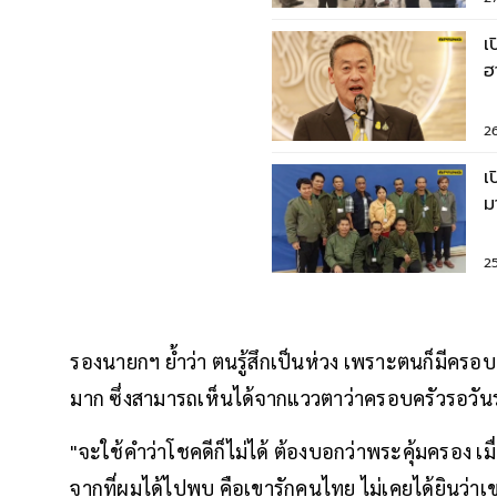
เ
ฮ
ป
2
เ
ม
ย
2
รองนายกฯ ย้ำว่า ตนรู้สึกเป็นห่วง เพราะตนก็มีครอ
มาก ซึ่งสามารถเห็นได้จากแววตาว่าครอบครัวรอวัน
"จะใช้คำว่าโชคดีก็ไม่ได้ ต้องบอกว่าพระคุ้มครอง เมื่อ
จากที่ผมได้ไปพบ คือเขารักคนไทย ไม่เคยได้ยินว่าเข