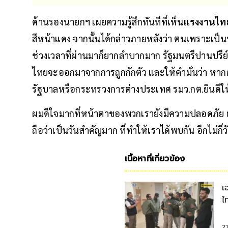
ด้านรองนายกฯ เผยความรู้สึกทันทีที่เห็น
แรงงานไท
สีหน้าแดง จากนั้นได้กล่าวภายหลังว่า ตนเพราะเป็นห
ช่วงเวลาที่ผ่านมาก็ยากลำบากมาก รัฐมนตรีปานปรีย์เ
ไทยจะออกมาจากการถูกกักตัว และให้คำมั่นว่า หากก
รัฐบาลหรือกระทรวงการต่างประเทศ รมว.กต.ยินดีให
ผมดีใจมากที่หน้าตาของพวกเรายังมีความปลอดภัย ยังยิ
ถือว่าเป็นวันสำคัญมาก ที่ทำให้เราได้พบกัน อีกไม่กี่
เนื้อหาที่เกี่ยวข้อง
เ
ไ
ค
2