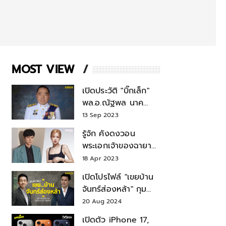
MOST VIEW
เปิดประวัติ "บิ๊กเล็ก"
พล.อ.ณัฐพล นาค
พาณิชย์ จากเลขาฯ
13 Sep 2023
สมช.-เลขาฯ
รู้จัก คังดงวอน
รมว.กลาโหม
พระเอกเจ้าของฉายา
สมบัติแห่งชาติ หลังมี
18 Apr 2023
ข่าว โรเซ่ BLACKPINK
เปิดโปรไฟล์ "เขยบ้าน
จันทร์ส่องหล้า" กุม
บังเหียนธุรกิจตระกูล
20 Aug 2024
"ชินวัตร"
เปิดตัว iPhone 17,