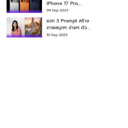
iPhone 17 Pro,
iPhone 17 Air สเปค
09 Sep 2025
ราคา น่าซื้อไหม?
แจก 3 Prompt สร้าง
ภาพสนุกๆ ง่ายๆ ด้วย
Nano Banana ใน
10 Sep 2025
Gemini