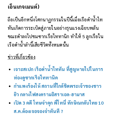
เอ็นเกจเมนต์)
ถือเป็นอีกหนึ่งโศกนาฏกรรมในปีนี้เมื่อเรือดำน้ำไท
ทันเกิดการระเบิดสู่ภายในอย่างรุนแรงเฉียบพลัน
ขณะดำลงไปชมซากเรือไททานิก ทำให้ 5 ลูกเรือใน
เรือดำน้ำลำนี้เสียชีวิตทั้งหมดนั้น
ข่าวที่เกี่ยวข้อง
เจาะสเปก เรือดำน้ำไททัน ที่สูญหายไปในการ
ท่องดูซากเรือไททานิค
กำแพงร้องไห้ สถานที่ใกล้ชิดพระเจ้าของชาว
ยิว กลางไฟสงครามอิสราเอล-ฮามาส
เปิด 3 คดี โทษจำคุก พี่โทนี่ ทักษิณกลับไทย 10
ส.ค.ต้องเจอจองจำทันที ?