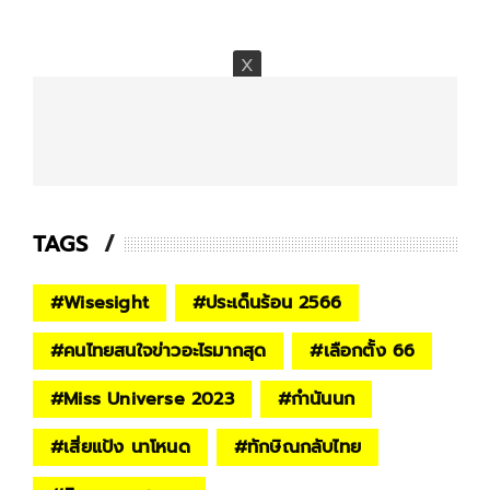
TAGS
#
Wisesight
#
ประเด็นร้อน 2566
#
คนไทยสนใจข่าวอะไรมากสุด
#
เลือกตั้ง 66
#
Miss Universe 2023
#
กำนันนก
#
เสี่ยแป้ง นาโหนด
#
ทักษิณกลับไทย