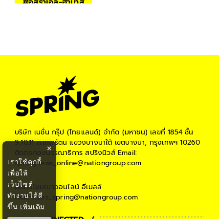
#
อิสราเอล-ฮามาส
บริษัท เนชั่น กรุ๊ป (ไทยแลนด์) จำกัด (มหาชน)
เลขที่ 1854 ชั้น
9,10,11 ถ.เทพรัตน แขวงบางนาใต้ เขตบางนา, กรุงเทพฯ 10260
×
ติดต่อกองบรรณาธิการ สปริงนิวส์
Email:
เราใช้คุกกี้
springnews_online@nationgroup.com
เพื่อให้
เว็บไซต์
ติดต่อโฆษณาออนไลน์
อีเมลล์
ทำงานได้ดี
teamsales_spring@nationgroup.com
ขึ้น
เพิ่มเติม