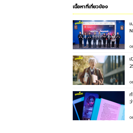
เนื้อหาที่เกี่ยวข้อง
เ
N
ป
0
เ
2
ร
0
ท
ว
'ม
0