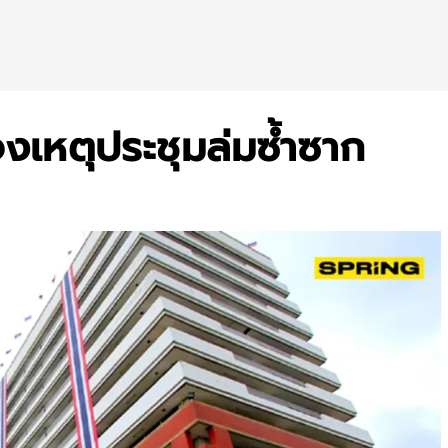
งเหตุประชุมล่มซ้ำซาก