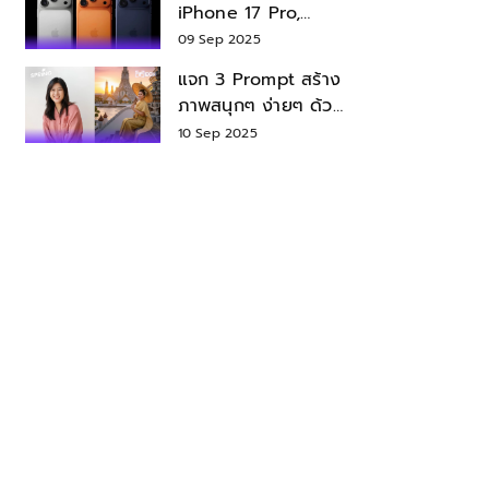
iPhone 17 Pro,
iPhone 17 Air สเปค
09 Sep 2025
ราคา น่าซื้อไหม?
แจก 3 Prompt สร้าง
ภาพสนุกๆ ง่ายๆ ด้วย
Nano Banana ใน
10 Sep 2025
Gemini