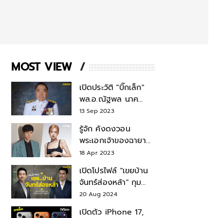
MOST VIEW
เปิดประวัติ "บิ๊กเล็ก"
พล.อ.ณัฐพล นาค
พาณิชย์ จากเลขาฯ
13 Sep 2023
สมช.-เลขาฯ
รู้จัก คังดงวอน
รมว.กลาโหม
พระเอกเจ้าของฉายา
สมบัติแห่งชาติ หลังมี
18 Apr 2023
ข่าว โรเซ่ BLACKPINK
เปิดโปรไฟล์ "เขยบ้าน
จันทร์ส่องหล้า" กุม
บังเหียนธุรกิจตระกูล
20 Aug 2024
"ชินวัตร"
เปิดตัว iPhone 17,