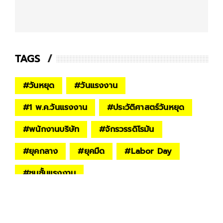
TAGS
#
วันหยุด
#
วันแรงงาน
#
1 พ.ค.วันแรงงาน
#
ประวัติศาสตร์วันหยุด
#
พนักงานบริษัท
#
จักรวรรดิโรมัน
#
ยุคกลาง
#
ยุคมืด
#
Labor Day
#
ชนชั้นแรงงาน