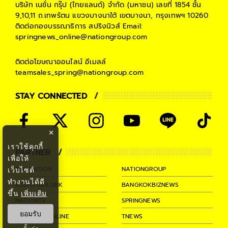
บริษัท เนชั่น กรุ๊ป (ไทยแลนด์) จำกัด (มหาชน)
เลขที่ 1854 ชั้น
9,10,11 ถ.เทพรัตน แขวงบางนาใต้ เขตบางนา, กรุงเทพฯ 10260
ติดต่อกองบรรณาธิการ สปริงนิวส์
Email:
springnews_online@nationgroup.com
ติดต่อโฆษณาออนไลน์
อีเมลล์
teamsales_spring@nationgroup.com
STAY CONNECTED
×
เราใช้คุกกี้
PARTNER
เพื่อให้
THE NATION
NATIONGROUP
เว็บไซต์
ทำงานได้ดี
KOMCHADLUEK
BANGKOKBIZNEWS
ขึ้น
เพิ่มเติม
NATIONTV
SPRINGNEWS
ยอมรับ
THAINEWSONLINE
TNEWS