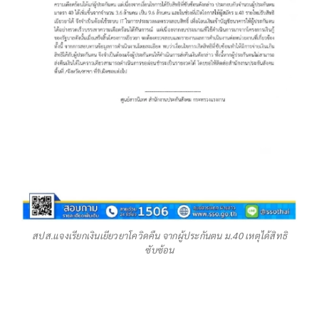
สปส.แจงเรียกเงินเยียวยาโควิดคืน จากผู้ประกันตน ม.40 เหตุได้สิทธิ
ซับซ้อน