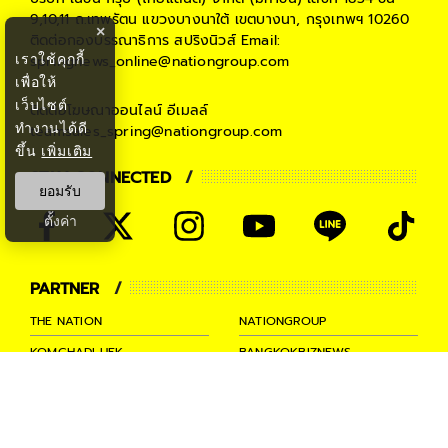
9,10,11 ถ.เทพรัตน แขวงบางนาใต้ เขตบางนา, กรุงเทพฯ 10260
×
ติดต่อกองบรรณาธิการ สปริงนิวส์
Email:
เราใช้คุกกี้
springnews_online@nationgroup.com
เพื่อให้
เว็บไซต์
ติดต่อโฆษณาออนไลน์
อีเมลล์
ทำงานได้ดี
teamsales_spring@nationgroup.com
ขึ้น
เพิ่มเติม
STAY CONNECTED
ยอมรับ
ตั้งค่า
PARTNER
THE NATION
NATIONGROUP
KOMCHADLUEK
BANGKOKBIZNEWS
NATIONTV
SPRINGNEWS
THAINEWSONLINE
TNEWS
THANSETTAKIJ