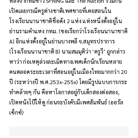
หลังจากทีมข่าว SPRiNG และ The Nation ร่วมกัน
เปิดเผยกรณีครูต่างชาติเพศชายที่เคยสอนใน
โรงเรียนนานาชาติชื่อดัง 2 แห่ง แห่งหนึ่งตั้งอยู่ใน
ย่านรามคำแหง กทม. (ขอเรียกว่าโรงเรียนนานาชาติ
A) อีกแห่งตั้งอยู่ในย่านบางพลี จ.สมุทรปราการ
(โรงเรียนนานาชาติ B) นามสมมุติว่า ‘ครูวี’ ถูกกล่าว
หาว่า ก่อเหตุล่วงละเมิดทางเพศเด็กนักเรียนหลาย
คนตลอดระยะเวลาที่สอนอยู่ในเมืองไทยมากกว่า 20
ปี (ระหว่างปี พ.ศ.253x-255x) โดยมีรูปแบบการกระ
ทำคล้ายๆ กัน คือหาโอกาสอยู่กับเด็กสองต่อสอง,
เปิดหนังโป๊ให้ดู ก่อนจะบังคับมีเพศสัมพันธ์ (ออรัล
เซ็กซ์)