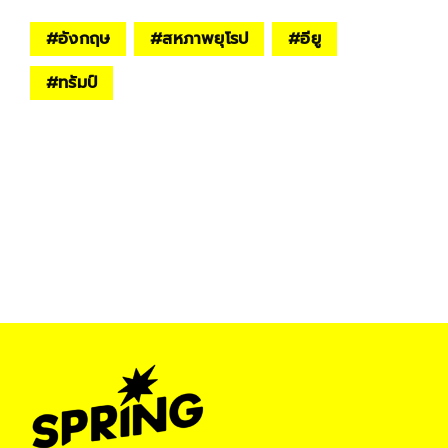
#
อังกฤษ
#
สหภาพยุโรป
#
อียู
#
ทรัมป์