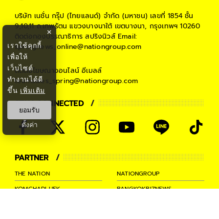
บริษัท เนชั่น กรุ๊ป (ไทยแลนด์) จำกัด (มหาชน)
เลขที่ 1854 ชั้น
9,10,11 ถ.เทพรัตน แขวงบางนาใต้ เขตบางนา, กรุงเทพฯ 10260
×
ติดต่อกองบรรณาธิการ สปริงนิวส์
Email:
เราใช้คุกกี้
springnews_online@nationgroup.com
เพื่อให้
เว็บไซต์
ติดต่อโฆษณาออนไลน์
อีเมลล์
ทำงานได้ดี
teamsales_spring@nationgroup.com
ขึ้น
เพิ่มเติม
STAY CONNECTED
ยอมรับ
ตั้งค่า
PARTNER
THE NATION
NATIONGROUP
KOMCHADLUEK
BANGKOKBIZNEWS
NATIONTV
SPRINGNEWS
THAINEWSONLINE
TNEWS