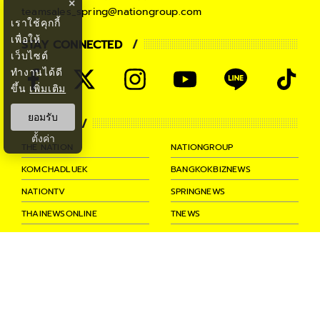
×
teamsales_spring@nationgroup.com
เราใช้คุกกี้
เพื่อให้
STAY CONNECTED
เว็บไซต์
ทำงานได้ดี
ขึ้น
เพิ่มเติม
ยอมรับ
PARTNER
ตั้งค่า
THE NATION
NATIONGROUP
KOMCHADLUEK
BANGKOKBIZNEWS
NATIONTV
SPRINGNEWS
THAINEWSONLINE
TNEWS
THANSETTAKIJ
Ⓒ 2026 -
SPRiNG
All Rights
Reserved.