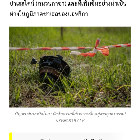
ปาเลสไตน์ (ฉนวนกาซา) และที่เพิ่มขึ้นอย่างน่าเป็น
ห่วงในภูมิภาคซาเฮลของแอฟริกา
ปัญหา ทุ่นระเบิดโลก : ภัยอันตรายที่ยังหลงเหลืออยู่จากยุคสงคราม!
Credit ภาพ AFP