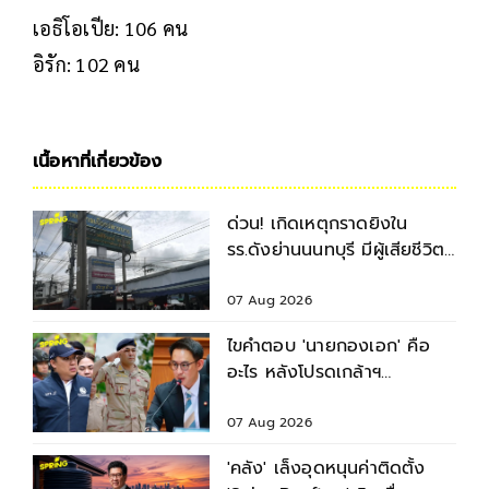
เอธิโอเปีย: 106 คน
อิรัก: 102 คน
เนื้อหาที่เกี่ยวข้อง
ด่วน! เกิดเหตุกราดยิงใน
รร.ดังย่านนนทบุรี มีผู้เสียชีวิต-
บาดเจ็บหลายราย
07 Aug 2026
ไขคำตอบ 'นายกองเอก' คือ
อะไร หลังโปรดเกล้าฯ
พระราชทานยศ 3
รมช.มหาดไทย
07 Aug 2026
'คลัง' เล็งอุดหนุนค่าติดตั้ง