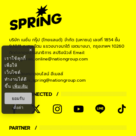
บริษัท เนชั่น กรุ๊ป (ไทยแลนด์) จำกัด (มหาชน)
เลขที่ 1854 ชั้น
9,10,11 ถ.เทพรัตน แขวงบางนาใต้ เขตบางนา, กรุงเทพฯ 10260
×
ติดต่อกองบรรณาธิการ สปริงนิวส์
Email:
เราใช้คุกกี้
springnews_online@nationgroup.com
เพื่อให้
เว็บไซต์
ติดต่อโฆษณาออนไลน์
อีเมลล์
ทำงานได้ดี
teamsales_spring@nationgroup.com
ขึ้น
เพิ่มเติม
STAY CONNECTED
ยอมรับ
ตั้งค่า
PARTNER