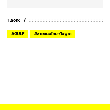
TAGS
#
GULF
#
ชายแดนไทย-กัมพูชา