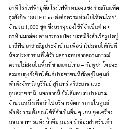
อาทิ โรงไฟฟ้าอุทัย โรงไฟฟ้าหนองแซง ร่วมกันแพ็ค
ถุงยังชีพ ‘GULF Care ส่งต่อความห่วงใยให้คนไทย’
จำนวน 1,000 ชุด ซึ่งบรรจุของใช้ที่จำเป็นต่าง ๆ
อาทิ นมกล่อง อาหารกระป๋อง บะหมี่กึ่งสำเร็จรูป สบู่
ยาสีฟัน ยาสามัญประจำบ้าน เพื่อนำไปมอบให้กับพี่
น้องประชาชนที่ได้รับผลกระทบจากสถานการณ์
ความไม่สงบในพื้นที่ชายแดนไทย – กัมพูชา โดยจะ
ส่งมอบถุงยังชีพให้แก่ประชาชนที่พักอยู่ในศูนย์
พักพิงจังหวัดบุรีรัมย์ สุรินทร์ ศรีสะเกษ และ
อุบลราชธานี นอกจากนี้ ยังได้มอบงบประมาณ
จำนวนหนึ่งเพื่อนำไปบริหารจัดการภายในศูนย์
พักพิง รวมทั้งของใช้ที่จำเป็นอื่น ๆ เช่น ชุดเครื่อง
นอน อาหารแห้ง น้ำดื่ม นมผง ผ้าอ้อมสำหรับเด็ก