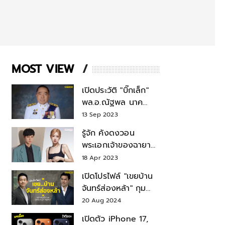
MOST VIEW
เปิดประวัติ "บิ๊กเล็ก"
พล.อ.ณัฐพล นาค
พาณิชย์ จากเลขาฯ
13 Sep 2023
สมช.-เลขาฯ
รู้จัก คังดงวอน
รมว.กลาโหม
พระเอกเจ้าของฉายา
สมบัติแห่งชาติ หลังมี
18 Apr 2023
ข่าว โรเซ่ BLACKPINK
เปิดโปรไฟล์ "เขยบ้าน
จันทร์ส่องหล้า" กุม
บังเหียนธุรกิจตระกูล
20 Aug 2024
"ชินวัตร"
เปิดตัว iPhone 17,