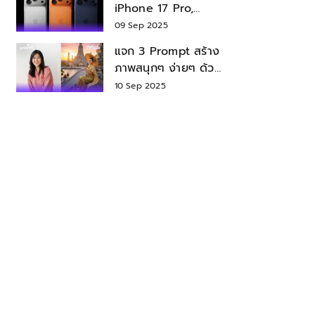
iPhone 17 Pro,
iPhone 17 Air สเปค
09 Sep 2025
ราคา น่าซื้อไหม?
แจก 3 Prompt สร้าง
ภาพสนุกๆ ง่ายๆ ด้วย
Nano Banana ใน
10 Sep 2025
Gemini