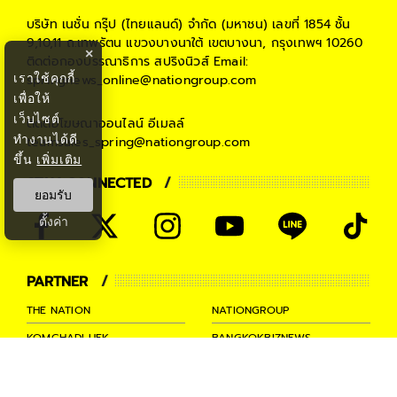
บริษัท เนชั่น กรุ๊ป (ไทยแลนด์) จำกัด (มหาชน)
เลขที่ 1854 ชั้น
9,10,11 ถ.เทพรัตน แขวงบางนาใต้ เขตบางนา, กรุงเทพฯ 10260
×
ติดต่อกองบรรณาธิการ สปริงนิวส์
Email:
เราใช้คุกกี้
springnews_online@nationgroup.com
เพื่อให้
เว็บไซต์
ติดต่อโฆษณาออนไลน์
อีเมลล์
ทำงานได้ดี
teamsales_spring@nationgroup.com
ขึ้น
เพิ่มเติม
STAY CONNECTED
ยอมรับ
ตั้งค่า
PARTNER
THE NATION
NATIONGROUP
KOMCHADLUEK
BANGKOKBIZNEWS
NATIONTV
SPRINGNEWS
THAINEWSONLINE
TNEWS