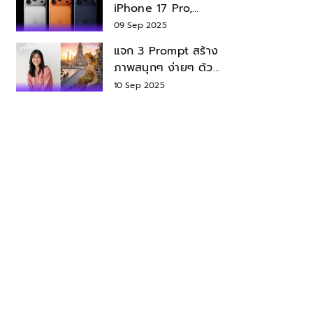
iPhone 17 Pro,
iPhone 17 Air สเปค
09 Sep 2025
ราคา น่าซื้อไหม?
แจก 3 Prompt สร้าง
ภาพสนุกๆ ง่ายๆ ด้วย
Nano Banana ใน
10 Sep 2025
Gemini