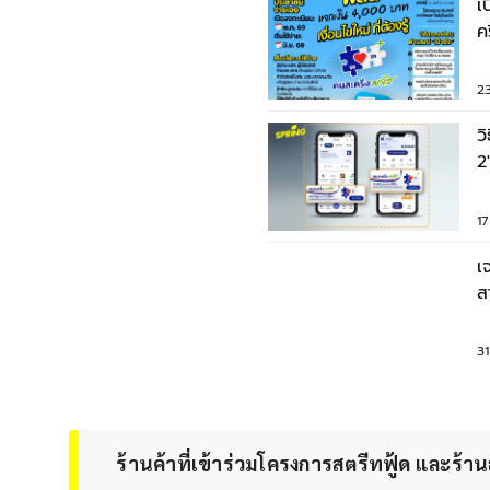
เ
ค
เร
2
ว
2
น
1
เ
ส
ร
3
ร้านค้าที่เข้าร่วมโครงการสตรีทฟู้ด และร้า