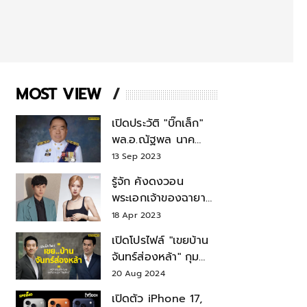
MOST VIEW
เปิดประวัติ "บิ๊กเล็ก"
พล.อ.ณัฐพล นาค
พาณิชย์ จากเลขาฯ
13 Sep 2023
สมช.-เลขาฯ
รู้จัก คังดงวอน
รมว.กลาโหม
พระเอกเจ้าของฉายา
สมบัติแห่งชาติ หลังมี
18 Apr 2023
ข่าว โรเซ่ BLACKPINK
เปิดโปรไฟล์ "เขยบ้าน
จันทร์ส่องหล้า" กุม
บังเหียนธุรกิจตระกูล
20 Aug 2024
"ชินวัตร"
เปิดตัว iPhone 17,