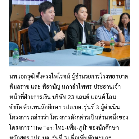
นพ.เอกวุฒิ ตั้งตรงไพโรจน์ ผู้อำนวยการโรงพยาบาล
พิมลราช และ พิธานัญ นภาอำไพพร ประธานเจ้า
หน้าที่ฝ่ายการเงิน บริษัท 23 แลนด์ แอนด์ โลน
จำกัด ตัวแทนนักศึกษา วปอ.บอ. รุ่นที่ 3 ผู้ดำเนิน
โครงการ กล่าวว่า โครงการดังกล่าวเป็นส่วนหนึ่งของ
โครงการ 'The Ten: ไทย-เพิ่ม-ภูมิ' ของนักศึกษา
หลักสูตร วปอ.บอ. รุ่นที่ 3 เพื่อเพิ่มทักษะและ