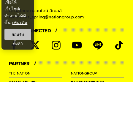
เพื่อให้
เว็บไซต์
ติดต่อโฆษณาออนไลน์
อีเมลล์
ทำงานได้ดี
teamsales_spring@nationgroup.com
ขึ้น
เพิ่มเติม
STAY CONNECTED
ยอมรับ
ตั้งค่า
PARTNER
THE NATION
NATIONGROUP
KOMCHADLUEK
BANGKOKBIZNEWS
NATIONTV
SPRINGNEWS
THAINEWSONLINE
TNEWS
THANSETTAKIJ