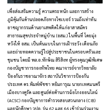
เพื่อส่งเสริมความรู้ ความตระหนัก และการสร้าง
ภูมิคุ้มกันด้านปลอดภัยทางไซเบอร์ รวมถึงเท่าทัน
อาชญากรรมด้านยาเสพติดให้แก่อาสาสมัคร
สาธารณสุขประจำหมู่บ้าน (อสม.) ในพื้นที่ โดยมุ่ง
หวังให้ อสม. เป็นต้นแบบในการเฝ้าระวัง เตือนภัย
และถ่ายทอดความรู้ไปสู่ประชาชนในครอบครัวและ
ชุมชน โดยมี พล.อ.ทักษิณ สิริสิงห ผู้ทรงคุณวุฒิพิเศษ
กองบัญชาการกองทัพไทย คณาจารย์จากวิทยาลัย
ป้องกันราชอาณาจักร สถาบันวิชาการป้องกัน
ประเทศ ดร.พิมพ์พัชชา หยิมการุณ นายกเทศมนตรี
เมืองบางคูรัด และศูนย์ต่อต้านการฉ้อโกงออนไลน์
(ACSC) กองบัญชาการตำรวจสอบสวนกลาง (CIB)
และนักศึกษา วปอ. รุ่น 62 และ 66 เข้าร่วมร่วมงาน