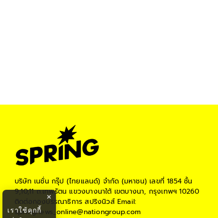
บริษัท เนชั่น กรุ๊ป (ไทยแลนด์) จำกัด (มหาชน)
เลขที่ 1854 ชั้น
9,10,11 ถ.เทพรัตน แขวงบางนาใต้ เขตบางนา, กรุงเทพฯ 10260
×
ติดต่อกองบรรณาธิการ สปริงนิวส์
Email:
เราใช้คุกกี้
springnews_online@nationgroup.com