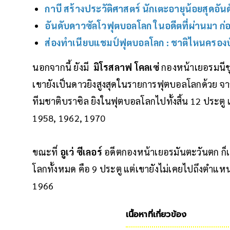
กาบี สร้างประวัติศาสตร์ นักเตะอายุน้อยสุดอั
อันดับดาวซัลโวฟุตบอลโลก ในอดีตที่ผ่านมา ก่
ส่องทำเนียบแชมป์ฟุตบอลโลก : ชาติไหนครองบัล
นอกจากนี้ ยังมี
มิโรสลาฟ โคลเซ่
กองหน้าเยอรมนีชุ
เขายังเป็นดาวยิงสูงสุดในรายการฟุตบอลโลกด้วย จาก
ทีมชาติบราซิล ยิงในฟุตบอลโลกไปทั้งสิ้น 12 ประตู 
1958, 1962, 1970
ขณะที่
อูเว่ ซีเลอร์
อดีตกองหน้าเยอรมันตะวันตก ก็
โลกทั้งหมด คือ 9 ประตู แต่เขายังไม่เคยไปถึงตำแหน
1966
เนื้อหาที่เกี่ยวข้อง