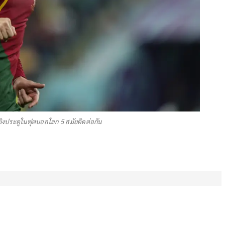
ก ยิงประตูในฟุตบอลโลก 5 สมัยติดต่อกัน