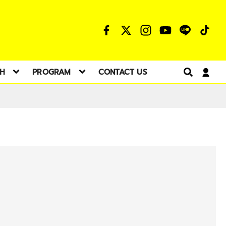
TH
PROGRAM
CONTACT US