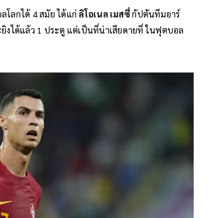
อลโลกได้ 4 สมัย ได้แก่
ลิโอเนล เมสซี่
กัปตันทีมอาร์
ยิงได้แล้ว 1 ประตู แต่เป็นที่น่าเสียดายที่ ในฟุตบอล
ว