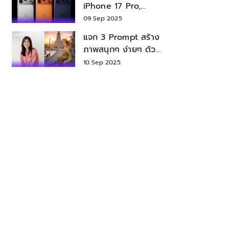
iPhone 17 Pro,
iPhone 17 Air สเปค
09 Sep 2025
ราคา น่าซื้อไหม?
แจก 3 Prompt สร้าง
ภาพสนุกๆ ง่ายๆ ด้วย
Nano Banana ใน
10 Sep 2025
Gemini