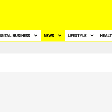
IGITAL BUSINESS
NEWS
LIFESTYLE
HEAL