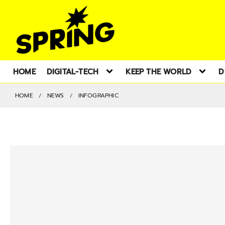
HOME
DIGITAL-TECH
KEEP THE WORLD
D
HOME
NEWS
INFOGRAPHIC