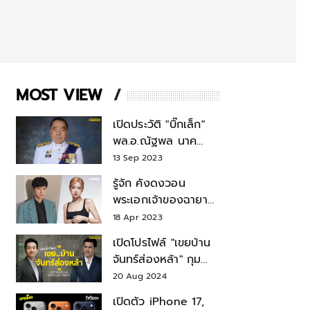
MOST VIEW
เปิดประวัติ "บิ๊กเล็ก"
พล.อ.ณัฐพล นาค
พาณิชย์ จากเลขาฯ
13 Sep 2023
สมช.-เลขาฯ
รู้จัก คังดงวอน
รมว.กลาโหม
พระเอกเจ้าของฉายา
สมบัติแห่งชาติ หลังมี
18 Apr 2023
ข่าว โรเซ่ BLACKPINK
เปิดโปรไฟล์ "เขยบ้าน
จันทร์ส่องหล้า" กุม
บังเหียนธุรกิจตระกูล
20 Aug 2024
"ชินวัตร"
เปิดตัว iPhone 17,