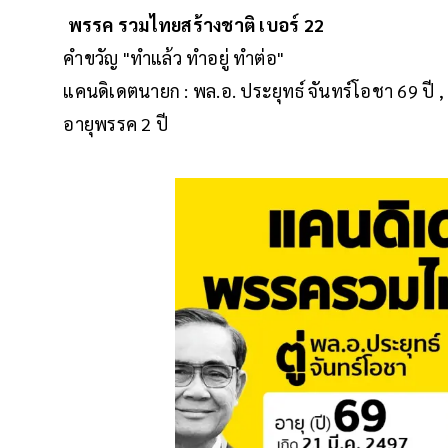
พรรค รวมไทยสร้างชาติ เบอร์ 22
คำขวัญ "ทำแล้ว ทำอยู่ ทำต่อ"
แคนดิเดตนายก : พล.อ. ประยุทธ์ จันทร์โอชา 69 ปี , พ
อายุพรรค 2 ปี