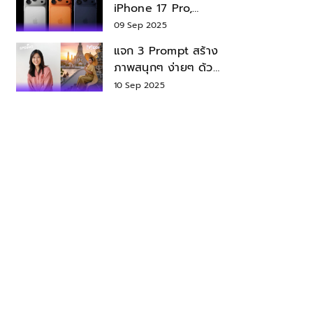
iPhone 17 Pro,
iPhone 17 Air สเปค
09 Sep 2025
ราคา น่าซื้อไหม?
แจก 3 Prompt สร้าง
ภาพสนุกๆ ง่ายๆ ด้วย
Nano Banana ใน
10 Sep 2025
Gemini