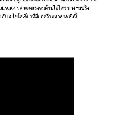
ๆ BLACKPINK ฮอตแรงจนต้านไม่ไหว ทาง
"สปริง
K
กับ 4 โซโลเดี่ยวที่มียอดวิวมหาศาล ดังนี้