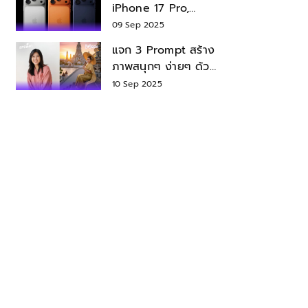
iPhone 17 Pro,
iPhone 17 Air สเปค
09 Sep 2025
ราคา น่าซื้อไหม?
แจก 3 Prompt สร้าง
ภาพสนุกๆ ง่ายๆ ด้วย
Nano Banana ใน
10 Sep 2025
Gemini