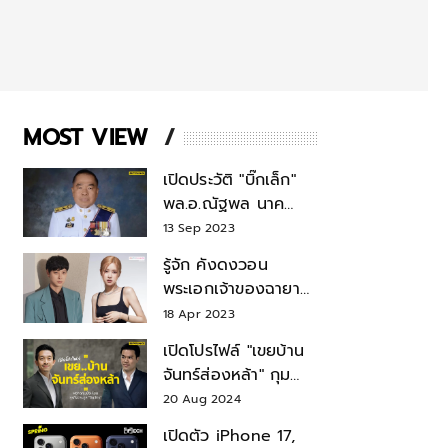
MOST VIEW
เปิดประวัติ "บิ๊กเล็ก"
พล.อ.ณัฐพล นาค
พาณิชย์ จากเลขาฯ
13 Sep 2023
สมช.-เลขาฯ
รู้จัก คังดงวอน
รมว.กลาโหม
พระเอกเจ้าของฉายา
สมบัติแห่งชาติ หลังมี
18 Apr 2023
ข่าว โรเซ่ BLACKPINK
เปิดโปรไฟล์ "เขยบ้าน
จันทร์ส่องหล้า" กุม
บังเหียนธุรกิจตระกูล
20 Aug 2024
"ชินวัตร"
เปิดตัว iPhone 17,