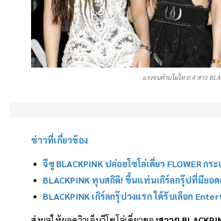
แรงจนต้านไม่ไหว! 4 สาว BLA
ข่าวที่เกี่ยวข้อง
จีซู BLACKPINK ปล่อยโซโล่เดี่ยว FLOWER กระแ
BLACKPINK ทุบสถิติ! ขึ้นแท่นเกิร์ลกรุ๊ปที่มียอ
BLACKPINK เกิร์ลกรุ๊ปวงแรก ได้รับเลือก Ente
ส่งผลให้ยอดวิวเอ็มวีโซโล่เดี่ยวของ
สาวๆ BLACKPI