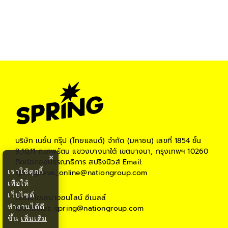
บริษัท เนชั่น กรุ๊ป (ไทยแลนด์) จำกัด (มหาชน)
เลขที่ 1854 ชั้น
9,10,11 ถ.เทพรัตน แขวงบางนาใต้ เขตบางนา, กรุงเทพฯ 10260
×
ติดต่อกองบรรณาธิการ สปริงนิวส์
Email:
เราใช้คุกกี้
springnews_online@nationgroup.com
เพื่อให้
เว็บไซต์
ติดต่อโฆษณาออนไลน์
อีเมลล์
ทำงานได้ดี
teamsales_spring@nationgroup.com
ขึ้น
เพิ่มเติม