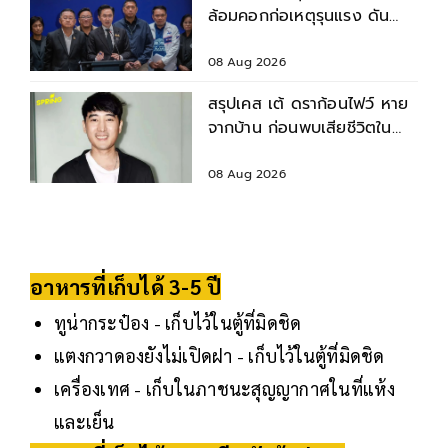
ล้อมคอกก่อเหตุรุนแรง ดัน
มาตรฐานความปลอดภัยสถาน
ศึกษา
08 Aug 2026
สรุปเคส เต้ ดราก้อนไฟว์ หาย
จากบ้าน ก่อนพบเสียชีวิตใน
เจ้าพระยา
08 Aug 2026
อาหารที่เก็บได้ 3-5 ปี
ทูน่ากระป๋อง - เก็บไว้ในตู้ที่มิดชิด
แตงกวาดองยังไม่เปิดฝา - เก็บไว้ในตู้ที่มิดชิด
เครื่องเทศ - เก็บในภาชนะสุญญากาศในที่แห้ง
และเย็น