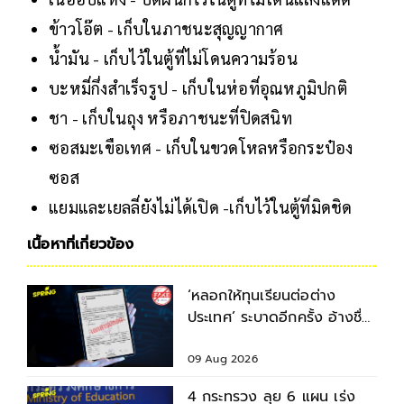
ข้าวโอ๊ต - เก็บในภาชนะสุญญากาศ
น้ำมัน - เก็บไว้ในตู้ที่ไม่โดนความร้อน
บะหมี่กึ่งสำเร็จรูป - เก็บในห่อที่อุณหภูมิปกติ
ชา - เก็บในถุง หรือภาชนะที่ปิดสนิท
ซอสมะเขือเทศ - เก็บในขวดโหลหรือกระป๋อง
ซอส
แยมและเยลลี่ยังไม่ได้เปิด -เก็บไว้ในตู้ที่มิดชิด
เนื้อหาที่เกี่ยวข้อง
‘หลอกให้ทุนเรียนต่อต่าง
ประเทศ’ ระบาดอีกครั้ง อ้างชื่อ
อาจารย์หลอกนศ.โอนเงิน-แบ
ล็กเมล
09 Aug 2026
4 กระทรวง ลุย 6 แผน เร่ง