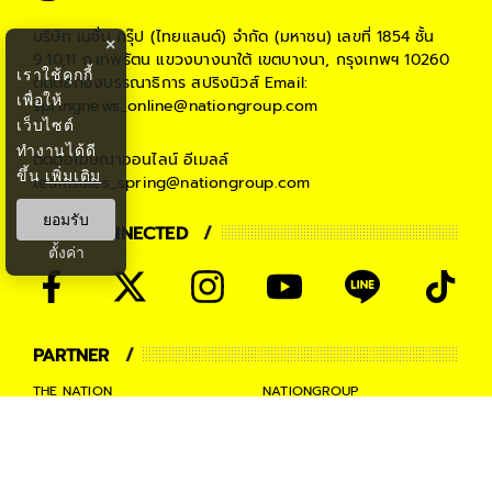
บริษัท เนชั่น กรุ๊ป (ไทยแลนด์) จำกัด (มหาชน)
เลขที่ 1854 ชั้น
×
9,10,11 ถ.เทพรัตน แขวงบางนาใต้ เขตบางนา, กรุงเทพฯ 10260
เราใช้คุกกี้
ติดต่อกองบรรณาธิการ สปริงนิวส์
Email:
เพื่อให้
springnews_online@nationgroup.com
เว็บไซต์
ทำงานได้ดี
ติดต่อโฆษณาออนไลน์
อีเมลล์
ขึ้น
เพิ่มเติม
teamsales_spring@nationgroup.com
ยอมรับ
STAY CONNECTED
ตั้งค่า
PARTNER
THE NATION
NATIONGROUP
KOMCHADLUEK
BANGKOKBIZNEWS
NATIONTV
SPRINGNEWS