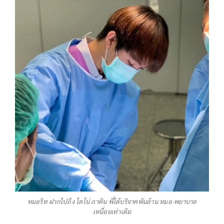
หมอริท ฝากไปถึง โตโน่ ภาคิน พี่ได้บริจาคพันล้าน หมอ-พยาบาล
เหนื่อยเท่าเดิม