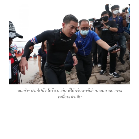
หมอริท ฝากไปถึง โตโน่ ภาคิน พี่ได้บริจาคพันล้าน หมอ-พยาบาล
เหนื่อยเท่าเดิม