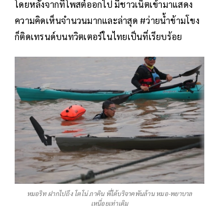
โดยหลังจากที่โพสต์ออกไป มีชาวเน็ตเข้ามาแสดง
ความคิดเห็นจำนวนมากและล่าสุด #ว่ายน้ำข้ามโขง
ก็ติดเทรนด์บนทวิตเตอร์ในไทยเป็นที่เรียบร้อย
หมอริท ฝากไปถึง โตโน่ ภาคิน พี่ได้บริจาคพันล้าน หมอ-พยาบาล
เหนื่อยเท่าเดิม