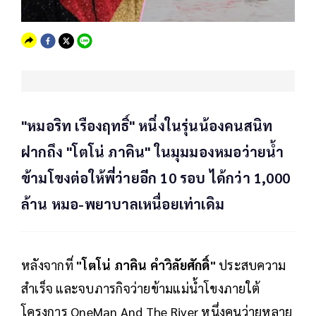
"หมอริท เรืองฤทธิ์" หนึ่งในรุ่นน้องคนสนิท
ฝากถึง "โตโน่ ภาคิน" ในมุมมองหมอว่ายน้ำ
ข้ามโขงต่อให้พี่ว่ายอีก 10 รอบ ได้กว่า 1,000
ล้าน หมอ-พยาบาลเหนื่อยเท่าเดิม
หลังจากที่
"โตโน่ ภาคิน คำวิลัยศักดิ์"
ประสบความ
สำเร็จ และจบภารกิจว่ายข้ามแม่น้ำโขงภายใต้
โครงการ OneMan And The River หนึ่งคนว่ายหลาย