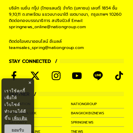
บริษัท เนชั่น กรุ๊ป (ไทยแลนด์) จำกัด (มหาชน)
เลขที่ 1854 ชั้น
9,10,11 ถ.เทพรัตน แขวงบางนาใต้ เขตบางนา, กรุงเทพฯ 10260
ติดต่อกองบรรณาธิการ สปริงนิวส์
Email:
springnews_online@nationgroup.com
ติดต่อโฆษณาออนไลน์
อีเมลล์
teamsales_spring@nationgroup.com
STAY CONNECTED
×
เราใช้คุกกี้
PARTNER
เพื่อให้
THE NATION
NATIONGROUP
เว็บไซต์
ทำงานได้ดี
KOMCHADLUEK
BANGKOKBIZNEWS
ขึ้น
เพิ่มเติม
NATIONTV
SPRINGNEWS
ยอมรับ
THAINEWSONLINE
TNEWS