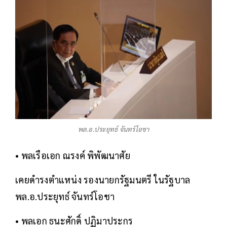
พล.อ.ประยุทธ์ จันทร์โอชา
• พลเรือเอก ณรงค์ พิพัฒนาศัย
เคยดำรงตำแหน่ง รองนายกรัฐมนตรี ในรัฐบาล
พล.อ.ประยุทธ์ จันทร์โอชา
• พลเอก ธนะศักดิ์ ปฏิมาประกร