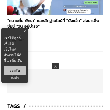
พื่อ
"ทนายษิทรา" แฉคลิปลับ! "บุคคลปริศนา" อ้างโดนกลั่น
แกล้งทางการเมือง
×
เราใช้คุกกี้
18 Apr 2022
เพื่อให้
เว็บไซต์
ทำงานได้ดี
ขึ้น
เพิ่มเติม
ยอมรับ
ตั้งค่า
TAGS