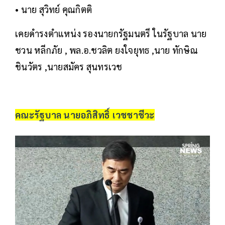
• นาย สุวิทย์ คุณกิตติ
เคยดำรงตำแหน่ง รองนายกรัฐมนตรี ในรัฐบาล นาย
ชวน หลีกภัย , พล.อ.ชวลิต ยงใจยุทธ ,นาย ทักษิณ
ชินวัตร ,นายสมัคร สุนทรเวช
คณะรัฐบาล นายอภิสิทธิ์ เวชชาชีวะ