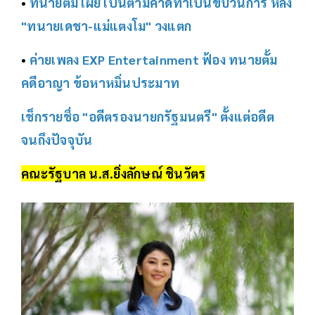
•
ทนายตั้ม เผย เป็นตามคาดทำเป็นขบวนการ หลัง
"ทนายเดชา-แม่แตงโม" วงแตก
•
ค่ายเพลง EXP Entertainment ฟ้อง ทนายตั้ม
คดีอาญา ข้อหาหมิ่นประมาท
เช็กรายชื่อ "อดีตรองนายกรัฐมนตรี" ตั้งแต่อดีต
จนถึงปัจจุบัน
คณะรัฐบาล น.ส.ยิ่งลักษณ์ ชินวัตร