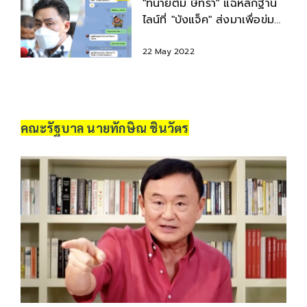
"ทนายตั้ม ษิทรา" แฉหลักฐาน
ไลน์ที่ "บังแจ็ค" ส่งมาเพื่อข่มขู่
"วัน อยู่บำรุง"
22 May 2022
คณะรัฐบาล นายทักษิณ ชินวัตร