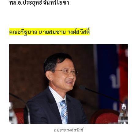
พล.อ.ประยุทธ์ จันทร์โอชา
คณะรัฐบาล นายสมชาย วงศ์สวัสดิ์
สมชาย วงศ์สวัสดิ์