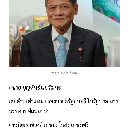
บรรหาร ศิลปอาชา
• นาย บุญพันธ์ แขวัฒนะ
เคยดำรงตำแหน่ง รองนายกรัฐมนตรี ในรัฐบาล นาย
บรรหาร ศิลปอาชา
• หม่อมราชวงศ์ เกษมสโมสร เกษมศรี