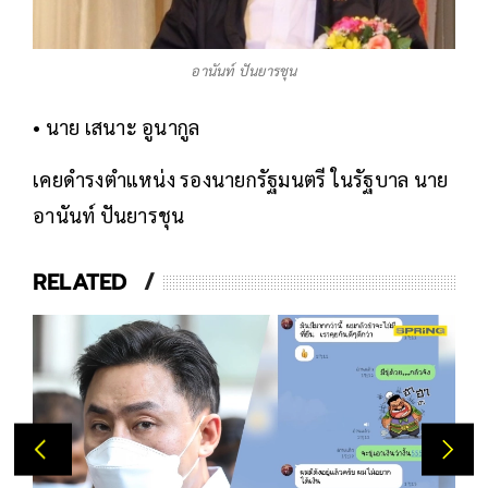
อานันท์ ปันยารชุน
• นาย เสนาะ อูนากูล
เคยดำรงตำแหน่ง รองนายกรัฐมนตรี ในรัฐบาล นาย
อานันท์ ปันยารชุน
RELATED