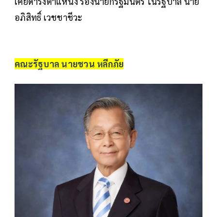
เคยดำรงตำแหน่ง รองนายกรัฐมนตรี ในรัฐบาล นาย
อภิสิทธิ์ เวชชาชีวะ
คณะรัฐบาล นายชวน หลีกภัย