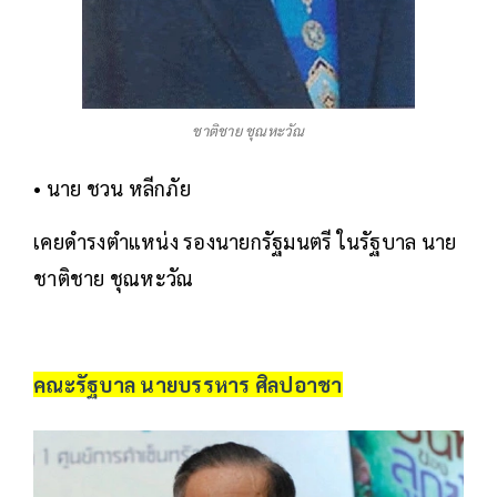
ชาติชาย ชุณหะวัณ
• นาย ชวน หลีกภัย
เคยดำรงตำแหน่ง รองนายกรัฐมนตรี ในรัฐบาล นาย
ชาติชาย ชุณหะวัณ
คณะรัฐบาล นายบรรหาร ศิลปอาชา