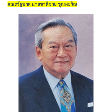
คณะรัฐบาล นายชาติชาย ชุณหะวัณ