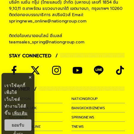
บริษัท เนชั่น กรุ๊ป (ไทยแลนด์) จำกัด (มหาชน)
เลขที่ 1854 ชั้น
9,10,11 ถ.เทพรัตน แขวงบางนาใต้ เขตบางนา, กรุงเทพฯ 10260
ติดต่อกองบรรณาธิการ สปริงนิวส์
Email:
springnews_online@nationgroup.com
ติดต่อโฆษณาออนไลน์
อีเมลล์
teamsales_spring@nationgroup.com
STAY CONNECTED
×
เราใช้คุกกี้
PARTNER
เพื่อให้
THE NATION
NATIONGROUP
เว็บไซต์
ทำงานได้ดี
KOMCHADLUEK
BANGKOKBIZNEWS
ขึ้น
เพิ่มเติม
NATIONTV
SPRINGNEWS
ยอมรับ
THAINEWSONLINE
TNEWS