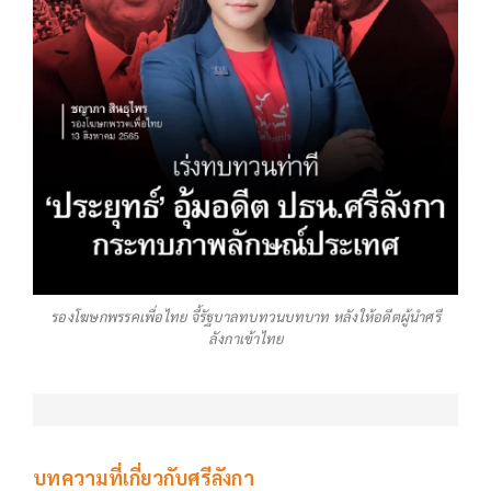
รองโฆษกพรรคเพื่อไทย จี้รัฐบาลทบทวนบทบาท หลังให้อดีตผู้นำศรี
ลังกาเข้าไทย
บทความที่เกี่ยวกับศรีลังกา