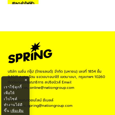
#
ลดค่าไฟฟ้า
บริษัท เนชั่น กรุ๊ป (ไทยแลนด์) จำกัด (มหาชน)
เลขที่ 1854 ชั้น
9,10,11 ถ.เทพรัตน แขวงบางนาใต้ เขตบางนา, กรุงเทพฯ 10260
×
ติดต่อกองบรรณาธิการ สปริงนิวส์
Email:
เราใช้คุกกี้
springnews_online@nationgroup.com
เพื่อให้
เว็บไซต์
ติดต่อโฆษณาออนไลน์
อีเมลล์
ทำงานได้ดี
teamsales_spring@nationgroup.com
ขึ้น
เพิ่มเติม