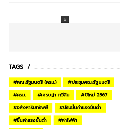
TAGS
#
คณะรัฐมนตรี (ครม.)
#
ประชุมคณะรัฐมนตรี
#
ครม.
#
เศรษฐา ทวีสิน
#
ปีใหม่ 2567
#
อสังหาริมทรัพย์
#
ปรับขึ้นค่าแรงขั้นต่ำ
#
ขึ้นค่าแรงขั้นต่ำ
#
ค่าไฟฟ้า