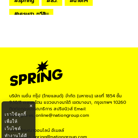
#
Spring
#
สว.
#
นายกฯ
#
เศรษฐา ทวีสิน
บริษัท เนชั่น กรุ๊ป (ไทยแลนด์) จำกัด (มหาชน)
เลขที่ 1854 ชั้น
9,10,11 ถ.เทพรัตน แขวงบางนาใต้ เขตบางนา, กรุงเทพฯ 10260
×
ติดต่อกองบรรณาธิการ สปริงนิวส์
Email:
เราใช้คุกกี้
springnews_online@nationgroup.com
เพื่อให้
เว็บไซต์
ติดต่อโฆษณาออนไลน์
อีเมลล์
ทำงานได้ดี
teamsales_spring@nationgroup.com