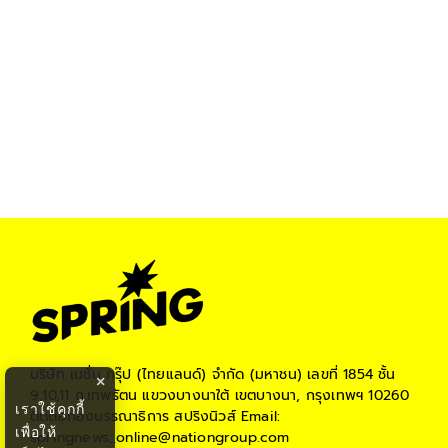
บริษัท เนชั่น กรุ๊ป (ไทยแลนด์) จำกัด (มหาชน)
เลขที่ 1854 ชั้น
×
9,10,11 ถ.เทพรัตน แขวงบางนาใต้ เขตบางนา, กรุงเทพฯ 10260
เราใช้คุกกี้
ติดต่อกองบรรณาธิการ สปริงนิวส์
Email:
เพื่อให้
springnews_online@nationgroup.com