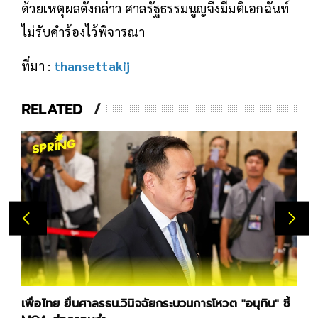
ด้วยเหตุผลดังกล่าว ศาลรัฐธรรมนูญจึงมีมติเอกฉันท์
ไม่รับคำร้องไว้พิจารณา
ที่มา :
thansettakij
RELATED
เพื่อไทย ยื่นศาลรธน.วินิจฉัยกระบวนการโหวต "อนุทิน" ชี้