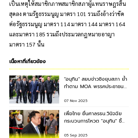
เป็นเหตุให้สมาชิกภาพสมาชิกสภาผู้แทนราษฎรสิ้น
สุดลง ตามรัฐธรรมนูญ มาตรา 101 รวมถึงอ้างว่าขัด
ต่อรัฐธรรมนูญ มาตรา 114 มาตรา 144 มาตรา 164
และมาตรา 185 รวมถึงประมวลกฎหมายอาญา
มาตรา 157 นั้น
เนื้อหาที่เกี่ยวข้อง
"อนุทิน" สยบข่าวชิงยุบสภา ย้ำ
ทำตาม MOA พรรคประชาชน
ไม่จับรัฐธรรมนูญเป็นตัวประกัน
07 Nov 2025
เพื่อไทย ยื่นศาลรธน.วินิจฉัย
กระบวนการโหวต "อนุทิน" ชี้
MOA ส่อครอบงำ
05 Sep 2025