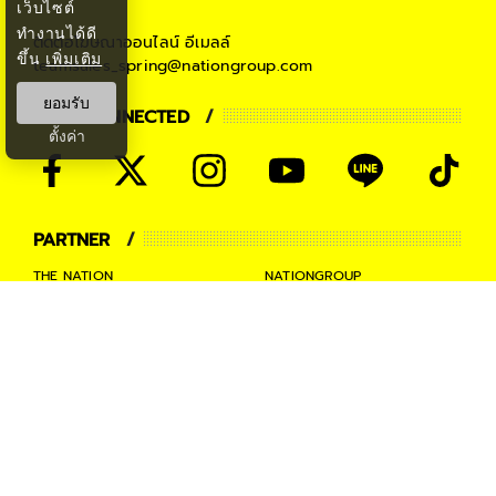
เว็บไซต์
ทำงานได้ดี
ติดต่อโฆษณาออนไลน์
อีเมลล์
ขึ้น
เพิ่มเติม
teamsales_spring@nationgroup.com
ยอมรับ
STAY CONNECTED
ตั้งค่า
PARTNER
THE NATION
NATIONGROUP
KOMCHADLUEK
BANGKOKBIZNEWS
NATIONTV
SPRINGNEWS
THAINEWSONLINE
TNEWS
THANSETTAKIJ