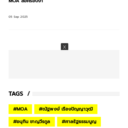
MOA ส่อครอบงำ
05 Sep 2025
TAGS
#
MOA
#
ณัฐพงษ์ เรืองปัญญาวุฒิ
#
อนุทิน ชาญวีรกูล
#
ศาลรัฐธรรมนูญ