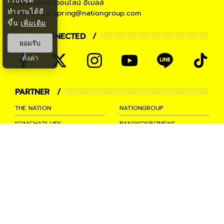
ติดต่อโฆษณาออนไลน์
อีเมลล์
ทำงานได้ดี
teamsales_spring@nationgroup.com
ขึ้น
เพิ่มเติม
STAY CONNECTED
ยอมรับ
ตั้งค่า
PARTNER
THE NATION
NATIONGROUP
KOMCHADLUEK
BANGKOKBIZNEWS
NATIONTV
SPRINGNEWS
THAINEWSONLINE
TNEWS
THANSETTAKIJ
Ⓒ 2026 -
SPRiNG
All Rights