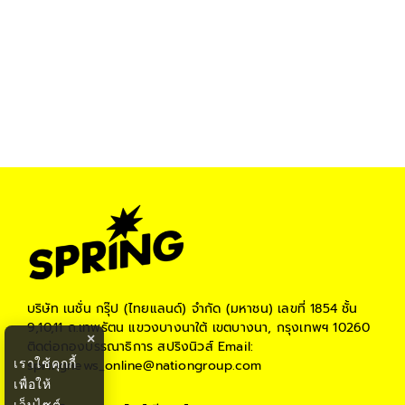
บริษัท เนชั่น กรุ๊ป (ไทยแลนด์) จำกัด (มหาชน)
เลขที่ 1854 ชั้น
9,10,11 ถ.เทพรัตน แขวงบางนาใต้ เขตบางนา, กรุงเทพฯ 10260
×
ติดต่อกองบรรณาธิการ สปริงนิวส์
Email:
เราใช้คุกกี้
springnews_online@nationgroup.com
เพื่อให้
เว็บไซต์