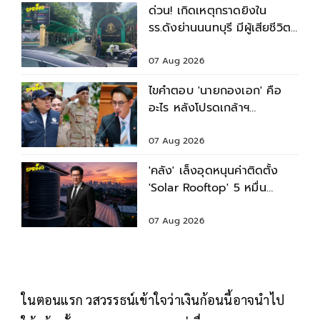
ด่วน! เกิดเหตุกราดยิงใน
รร.ดังย่านนนทบุรี มีผู้เสียชีวิต-
บาดเจ็บหลายราย
07 Aug 2026
ไขคำตอบ 'นายกองเอก' คือ
อะไร หลังโปรดเกล้าฯ
พระราชทานยศ 3
รมช.มหาดไทย
07 Aug 2026
'คลัง' เล็งอุดหนุนค่าติดตั้ง
'Solar Rooftop' 5 หมื่น
พร้อมสินเชื่อดอกเบี้ยต่ำ
07 Aug 2026
ในตอนแรก วสวรรธน์เข้าใจว่าเงินก้อนนี้อาจนำไป