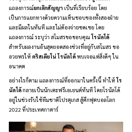
แถลงการณ์
ยกเลิกสัญญา
เป็นที่เรียบร้อย โดย
เป็นการแยกทางด้วยความเห็นชอบของทั้งสองฝ่าย
และมีผลในทันที และไม่ต้องจ่ายชดเชย โดย
แถลงการณ์ ระบุว่า สโมสรขอขอบคุณ
โรนัลโด้
สำหรับผลงานอันสุดยอดสองช่วงที่อยู่กับสโมสร ขอ
อวยพรให้
คริสเตียโน่ โรนัลโด้
พบเจอแต่สิ่งดีๆ ใน
อนาคต
อย่างไรก็ตาม แถลงการณ์ที่ออกมาในครั้งนี้ ทำให้
โร
นัลโด้
กลายเป็นนักเตะฟรีเอเยนต์ทันที โดยโรนัลโด้
อยู่ในช่วงรับใช้ทีมชาติโปรตุเกส สู้ศึกฟุตบอลโลก
2022 ที่ประเทศกาตาร์