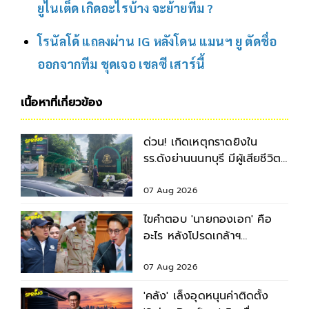
ยูไนเต็ด เกิดอะไรบ้าง จะย้ายทีม ?
โรนัลโด้ แถลงผ่าน IG หลังโดน แมนฯ ยู ตัดชื่อ
ออกจากทีม ชุดเจอ เชลซี เสาร์นี้
เนื้อหาที่เกี่ยวข้อง
ด่วน! เกิดเหตุกราดยิงใน
รร.ดังย่านนนทบุรี มีผู้เสียชีวิต-
บาดเจ็บหลายราย
07 Aug 2026
ไขคำตอบ 'นายกองเอก' คือ
อะไร หลังโปรดเกล้าฯ
พระราชทานยศ 3
รมช.มหาดไทย
07 Aug 2026
'คลัง' เล็งอุดหนุนค่าติดตั้ง