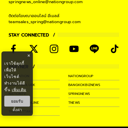
springnews_online@nationgroup.com
ติดต่อโฆษณาออนไลน์
อีเมลล์
teamsales_spring@nationgroup.com
STAY CONNECTED
×
เราใช้คุกกี้
PARTNER
เพื่อให้
THE NATION
NATIONGROUP
เว็บไซต์
ทำงานได้ดี
KOMCHADLUEK
BANGKOKBIZNEWS
ขึ้น
เพิ่มเติม
NATIONTV
SPRINGNEWS
ยอมรับ
THAINEWSONLINE
TNEWS
ตั้งค่า
THANSETTAKIJ