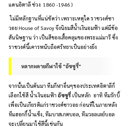
แดนอิตาลี ช่วง 1860 -1946 )
ไม่มีหลักฐานที่แน่ชัดว่า เพราะเหตุใด ราชวงศ์ซา
วอย House of Savoy จึงนิยมสีน้ำเงินอมฟ้า แต่มีข้อ
สันนิษฐาน ว่า เป็นสีของเสื้อคลุมของพระแม่มารี ซึ่ง
ราชวงศ์นี้เคารพนับถือศรัทธาเป็นอย่างยิ่ง
หลากหลายกีฬาใช้ "อัซซูรี่"
จากนั้นเป็นต้นมา ทีมกีฬาอื่นๆของประเทศอิตาลีก็
เลือกใช้สี น้ำเงินอมฟ้า
อัซซูรี่
เป็นหลัก อาทิ ทีมรักบี้
เพื่อเป็นเกียรติแก่ราชวงศ์ซาวอย ก่อนที่ในภายหลัง
ทีมฮอกกี้น้ำแข็ง, ทีมบาสเกตบอล, ทีมวอลเลย์บอล
จะเปลี่ยนมาใช้สีนี้เช่นกัน