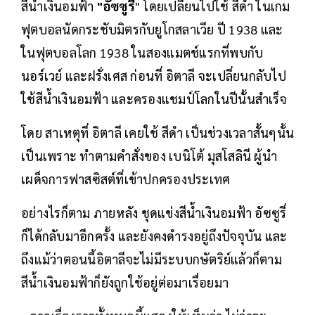
สีน้ำเงินอมฟ้า
"อัซซูรี่
" โดยเปลี่ยนไปใช้ สีดำ ในเกม
ฟุตบอลนัดกระชับมิตรกับยูโกสลาเวีย ปี 1938 และ
ในฟุตบอลโลก 1938 ในสองแมตช์แรกที่พบกับ
นอร์เวย์ และฝรั่งเศส ก่อนที่ อิตาลี จะเปลี่ยนกลับไป
ใช้สีน้ำเงินอมฟ้า และครองแชมป์โลกในปีนั้นสำเร็จ
โดย สาเหตุที่ อิตาลี เคยใช้ สีดำ เป็นช่วงเวลาสั้นๆนั้น
เป็นเพราะ ทำตามคำสั่งของ เบนิโต้ มุสโสลินี ผู้นำ
เผด็จการฟาสซิสต์ที่เข้าปกครองประเทศ
อย่างไรก็ตาม ภายหลัง ชุดแข่งสีน้ำเงินอมฟ้า อัซซูรี่
ก็ได้กลับมาอีกครั้ง และยังคงดำรงอยู่ถึงปัจจุบัน และ
ถึงแม้ว่าตอนนี้อิตาลีจะไม่มีระบบกษัตริย์แล้วก็ตาม
สีน้ำเงินอมฟ้าก็ยังถูกใช้อยู่ต่อมาเรื่อยมา