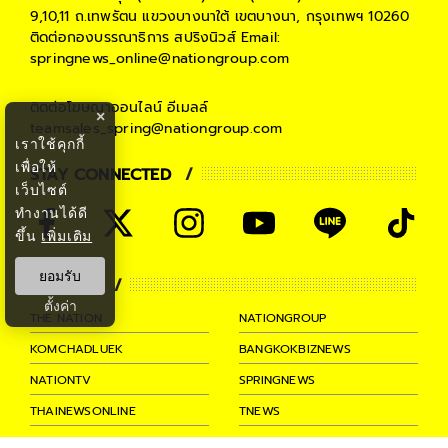
9,10,11 ถ.เทพรัตน แขวงบางนาใต้ เขตบางนา, กรุงเทพฯ 10260
ติดต่อกองบรรณาธิการ สปริงนิวส์
Email:
springnews_online@nationgroup.com
ติดต่อโฆษณาออนไลน์
อีเมลล์
×
teamsales_spring@nationgroup.com
เราใช้คุกกี้
เพื่อให้
STAY CONNECTED
เว็บไซต์
ทำงานได้ดี
ขึ้น
เพิ่มเติม
ยอมรับ
PARTNER
ตั้งค่า
THE NATION
NATIONGROUP
KOMCHADLUEK
BANGKOKBIZNEWS
NATIONTV
SPRINGNEWS
THAINEWSONLINE
TNEWS
THANSETTAKIJ