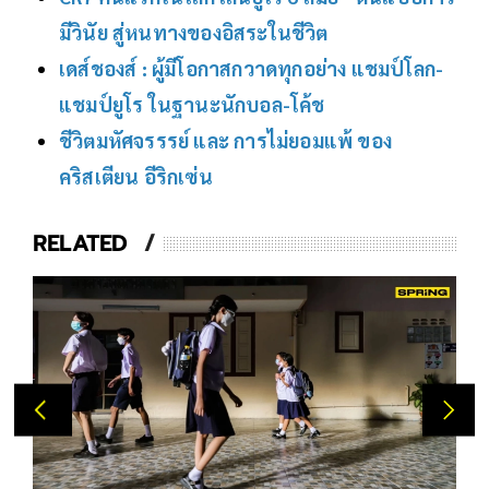
มีวินัย สู่หนทางของอิสระในชีวิต
เดส์ชองส์ : ผู้มีโอกาสกวาดทุกอย่าง แชมป์โลก-
แชมป์ยูโร ในฐานะนักบอล-โค้ช
ชีวิตมหัศจรรรย์ และ การไม่ยอมแพ้ ของ
คริสเตียน อีริกเซ่น
RELATED