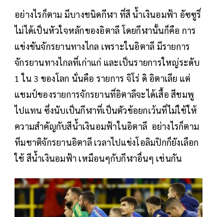
อย่างไรก็ตาม มีบางชนิดกีฬา ที่สี น้ำเงินอมฟ้า อัซซูรี่
ไม่ได้เป็นหัวใจหลักของอิตาลี โดยกีฬานั้นก็คือ การ
แข่งขันจักรยานทางไกล เพราะในอิตาลี มีรายการ
จักรยานทางไกลที่เก่าแก่ และเป็นรายการใหญ่ระดับ
1 ใน 3 ของโลก นั่นคือ รายการ จิโร่ ดิ อิตาเลีย แต่
แชมป์ของรายการจักรยานที่อิตาลีจะได้เสื้อ สีชมพู
ไปแทน ซึ่งนับเป็นกีฬาที่เป็นตัวข้อยกเว้นที่ไม่ใช้ให้
ความสำคัญกับสีน้ำเงินอมฟ้าในอิตาลี อย่างไรก็ตาม
ทีมชาติจักรยานอิตาลี เวลาไปแข่งโอลิมปิกก็ยังเลือก
ใช้ สีน้ำเงินอมฟ้า เหมือนๆกับกีฬาอื่นๆ เช่นกัน