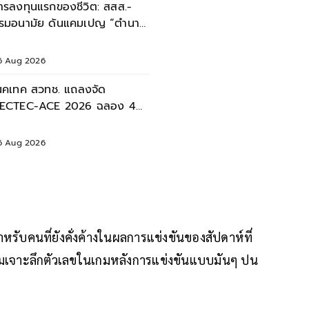
ารลงทุนแรกของชีวิต: สสส.-
รมอนามัย ดันแคมเปญ “ตำนาน
มแม่” หนุนเด็กไทยเติบโตอย่าง
่งยืน
6 Aug 2026
นคเทค สวทช. แถลงจัด
ECTEC-ACE 2026 ฉลอง 40
ี เนคเทค 'Legacy & Beyond'
6 Aug 2026
หรับคนที่ยังคั่งค้างในผลการแข่งขันของสัปดาห์ที่
อมเจาะลึกตัวเลขในเกมหลังการแข่งขันแบบมันๆ ปน