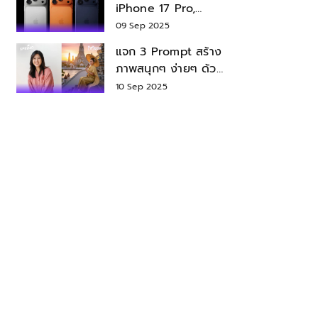
iPhone 17 Pro,
iPhone 17 Air สเปค
09 Sep 2025
ราคา น่าซื้อไหม?
แจก 3 Prompt สร้าง
ภาพสนุกๆ ง่ายๆ ด้วย
Nano Banana ใน
10 Sep 2025
Gemini