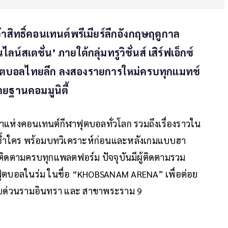
าสิทธิ์คอนเทนต์พรีเมียร์ลีกอังกฤษฤดูกาล
์สเตชั่น’ ภายใต้กลุ่มทรูวิชั่นส์ เสิร์ฟเอ็กซ์
กฟุตบอลไทยลีก ลงสองรายการใหม่ครบทุกแมทช์
ยายฐานคอมมูนิตี้
จ้าแห่งคอนเทนต์กีฬาฟุตบอลทั่วโลก รวมถึงเรื่องราวใน
ซ้ำใคร พร้อมบทวิเคราะห์ก่อนและหลังเกมแบบฮา
ดตามครบทุกแพลตฟอร์ม ปัจจุบันมีผู้ติดตามรวม
ามฟุตบอลในร่ม ในชื่อ “KHOBSANAM ARENA” เพื่อต่อย
เลียบด่วนรามอินทรา และ สาขาพระราม 9