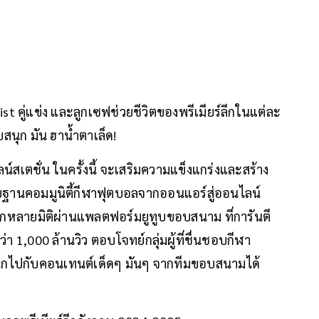
ist คู่แข่ง และลูกเซฟช่วยชีวิตของพรีเมียร์ลีกในแต่ละ
นุก มัน ฮาน้ำตาเล็ด!
เตชั่น ในครั้งนี้ จะเสริมความแข็งแกร่งและสร้าง
ฐานคอมมูนิตี้กีฬาฟุตบอลจากออนแอร์สู่ออนไลน์
กหลายมิติผ่านแพลตฟอร์มยูทูบขอบสนาม ที่การันตี
า 1,000 ล้านวิว ตอบโจทย์กลุ่มผู้ที่ชื่นชอบกีฬา
นุกไปกับคอนเทนต์เด็ดๆ มันๆ จากทีมขอบสนามได้