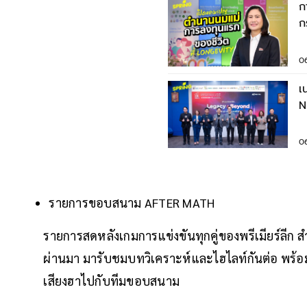
ก
ก
น
ยั
0
เ
N
ป
0
รายการขอบสนาม AFTER MATH
รายการสดหลังเกมการแข่งขันทุกคู่ของพรีเมียร์ลีก สำ
ผ่านมา มารับชมบทวิเคราะห์และไฮไลท์กันต่อ พร้
เสียงฮาไปกับทีมขอบสนาม