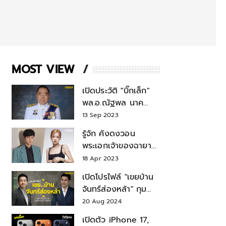
MOST VIEW
เปิดประวัติ "บิ๊กเล็ก"
พล.อ.ณัฐพล นาค
พาณิชย์ จากเลขาฯ
13 Sep 2023
สมช.-เลขาฯ
รู้จัก คังดงวอน
รมว.กลาโหม
พระเอกเจ้าของฉายา
สมบัติแห่งชาติ หลังมี
18 Apr 2023
ข่าว โรเซ่ BLACKPINK
เปิดโปรไฟล์ "เขยบ้าน
จันทร์ส่องหล้า" กุม
บังเหียนธุรกิจตระกูล
20 Aug 2024
"ชินวัตร"
เปิดตัว iPhone 17,