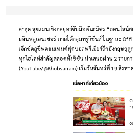
ล่าสุด ลุยแผนเชิงกลยุทธ์จับมือพันธมิตร “ออนไลน์สเต
ยอินฟลูเอนเซอร์ ภายใต้กลุ่มทรูวิชั่นส์ ในฐานะ Offi
เอ็กซ์คลูซีฟคอนเทนต์ฟุตบอลพรีเมียร์ลีกอังกฤษฤ
ทุกไฮไลท์สำคัญตลอดทั้งซีซัน นำเสนอผ่าน 2 รา
(YouTube/@Khobsanam) เริ่มวันจันทร์ที่ 19 สิงห
เนื้อหาที่เกี่ยวข้อง
ต
“
ต
0