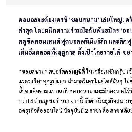
คอบอลจะต้องเครซี่ ‘ขอบสนาม’ เล่นใหญ่! คว้
ล่าสุด โดยผนึกความร่วมมือกับพันธมิตร ‘ออนไลน
คลูซีฟคอนเทนต์ฟุตบอลพรีเมียร์ลีก และศึ
เต็มอิ่มตลอดทั้งฤดูกาล ตั้งเป้าโกยรายได้-ข
“ขอบสนาม” สปอร์ตคอมมูนิตี้ ในเครือเนชั่นกรุ๊ป เ
แวดวงกีฬาทุกรูปแบบ นำมาครีเอทในสไตล์มันๆ ไม่
น้ำตาเล็ดตามแบบฉบับขอบสนาม และมีช่องทางให้ติ
กว่า14 ล้านยูเซอร์ นอกจากนี้ ยังดำเนินธุรกิจสน
อดธุรกิจสื่อออนไลน์ ปัจจุบันมี 2 สาขา คือ สาขา