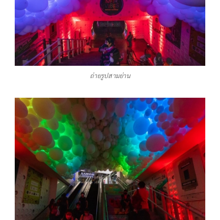
ถ่ายรูปสามย่าน