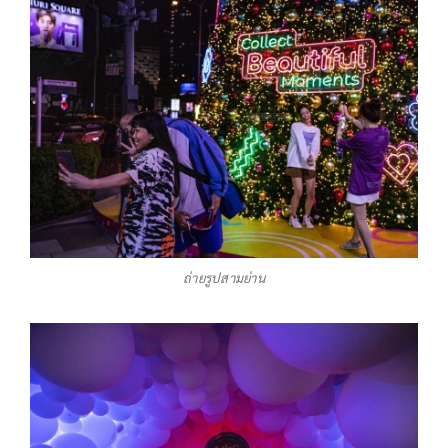
ถ่ายรูปสามย่าน