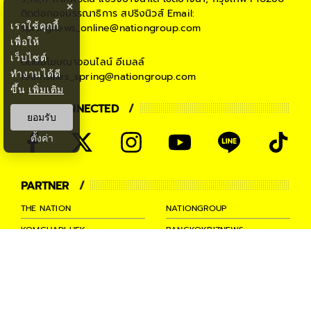
×
ติดต่อกองบรรณาธิการ สปริงนิวส์
Email:
เราใช้คุกกี้
springnews_online@nationgroup.com
เพื่อให้
เว็บไซต์
ติดต่อโฆษณาออนไลน์
อีเมลล์
ทำงานได้ดี
teamsales_spring@nationgroup.com
ขึ้น
เพิ่มเติม
STAY CONNECTED
ยอมรับ
ตั้งค่า
PARTNER
THE NATION
NATIONGROUP
KOMCHADLUEK
BANGKOKBIZNEWS
NATIONTV
SPRINGNEWS
THAINEWSONLINE
TNEWS
THANSETTAKIJ