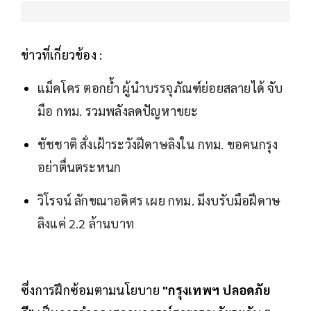
ข่าวที่เกี่ยวข้อง :
แม็คโคร ตอกย้ำ ผู้นำบรรจุภัณฑ์ย่อยสลายได้ จับ
มือ กทม. รวมพลังลดปัญหาขยะ
ชัชชาติ สั่งเฝ้าระวังฝีดาษลิงใน กทม. ขอคนกรุง
อย่าตื่นตระหนก
วิโรจน์ ลักขณาอดิศร เผย กทม. มีงบรับมือฝีดาษ
ลิงแค่ 2.2 ล้านบาท
ซึ่งการฝึกซ้อมตามนโยบาย
"กรุงเทพฯ ปลอดภัย