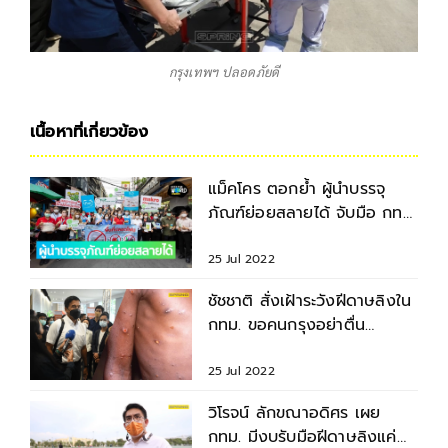
กรุงเทพฯ ปลอดภัยดี
เนื้อหาที่เกี่ยวข้อง
แม็คโคร ตอกย้ำ ผู้นำบรรจุ
ภัณฑ์ย่อยสลายได้ จับมือ กทม.
รวมพลังลดปัญหาขยะ
25 Jul 2022
ชัชชาติ สั่งเฝ้าระวังฝีดาษลิงใน
กทม. ขอคนกรุงอย่าตื่น
ตระหนก
25 Jul 2022
วิโรจน์ ลักขณาอดิศร เผย
กทม. มีงบรับมือฝีดาษลิงแค่