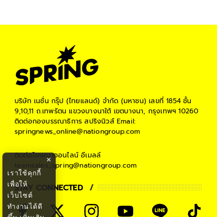
บริษัท เนชั่น กรุ๊ป (ไทยแลนด์) จำกัด (มหาชน)
เลขที่ 1854 ชั้น
9,10,11 ถ.เทพรัตน แขวงบางนาใต้ เขตบางนา, กรุงเทพฯ 10260
ติดต่อกองบรรณาธิการ สปริงนิวส์
Email:
springnews_online@nationgroup.com
ติดต่อโฆษณาออนไลน์
อีเมลล์
×
teamsales_spring@nationgroup.com
เราใช้คุกกี้
เพื่อให้
STAY CONNECTED
เว็บไซต์
ทำงานได้ดี