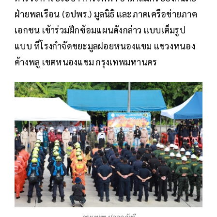
ฝ่ายพลเรือน (อปพร.) มูลนิธิ และภาคเครือข่ายภาค
เอกชน เข้าร่วมฝึกซ้อมแผนดังกล่าว แบบเต็มรูป
แบบ ที่โรงกำจัดขยะมูลฝอยหนองแขม แขวงหนอง
ค้างพลู เขตหนองแขม กรุงเทพมหานคร
กรุงเทพฯ ปลอดภัยดี