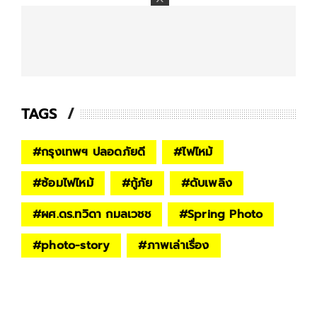
TAGS
#
กรุงเทพฯ ปลอดภัยดี
#
ไฟไหม้
#
ซ้อมไฟไหม้
#
กู้ภัย
#
ดับเพลิง
#
ผศ.ดร.ทวิดา กมลเวชช
#
Spring Photo
#
photo-story
#
ภาพเล่าเรื่อง