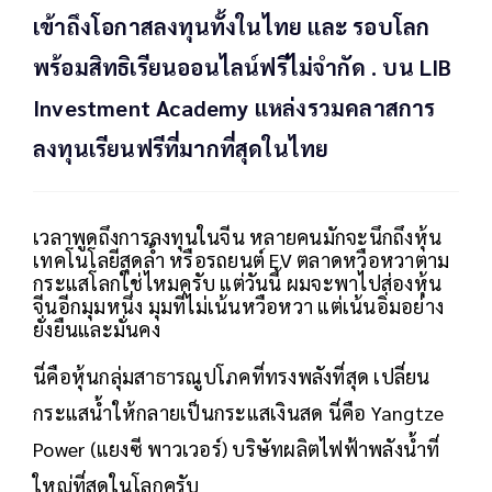
เข้าถึงโอกาสลงทุนทั้งในไทย และ รอบโลก
พร้อมสิทธิเรียนออนไลน์ฟรีไม่จำกัด . บน LIB
Investment Academy แหล่งรวมคลาสการ
ลงทุนเรียนฟรีที่มากที่สุดในไทย
เวลาพูดถึงการลงทุนในจีน หลายคนมักจะนึกถึงหุ้น
เทคโนโลยีสุดล้ำ หรือรถยนต์ EV ตลาดหวือหวาตาม
กระแสโลกใช่ไหมครับ แต่วันนี้ ผมจะพาไปส่องหุ้น
จีนอีกมุมหนึ่ง มุมที่ไม่เน้นหวือหวา แต่เน้นอิ่มอย่าง
ยั่งยืนและมั่นคง
นี่คือหุ้นกลุ่มสาธารณูปโภคที่ทรงพลังที่สุด เปลี่ยน
กระแสน้ำให้กลายเป็นกระแสเงินสด นี่คือ Yangtze
Power (แยงซี พาวเวอร์) บริษัทผลิตไฟฟ้าพลังน้ำที่
ใหญ่ที่สุดในโลกครับ