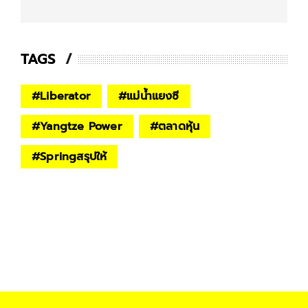
TAGS
#
Liberator
#
แม่น้ำแยงซี
#
Yangtze Power
#
ตลาดหุ้น
#
Springสรุปให้