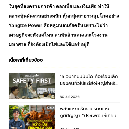
ในยุคที่สงครามการค้า ดอกเบี้ย และเงินเฟ้อ ทำให้
ตลาดหุ้นผันผวนอย่างหนัก หุ้นกลุ่มสาธารณูปโภคอย่าง 
Yangtze Power คือหลุมหลบภัยครับ เพราะไม่ว่า
เศรษฐกิจจะพังแค่ไหน คนพันล้านคนและโรงงาน
มหาศาล ก็ยังต้องเปิดไฟและใช้แอร์ อยู่ดี 
เนื้อหาที่เกี่ยวข้อง
15 วินาทีบนบันได คือเรื่องเล็ก
ของคนทั่วไปแต่ยิ่งใหญ่สำหรับ
เรา Special Series by BEM
30 Jul 2026
พลังแห่งศรัทธามรดกแห่ง
ภูมิปัญญา “ประเพณีแห่เทียน
พรรษา อุบลราชธานี”
24 Jul 2026