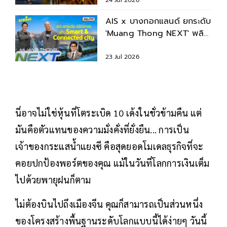
AIS x บางกอกแลนด์ ยกระดับ
​'Muang Thong NEXT' พลิก
โฉมเมืองทองธานี สู่เมือง
อัจฉริยะแห่งอนาคต
23 Jul 2026
นี่อาจไม่ใช่หุ้นที่โตระเบิด 10 เด้งในชั่วข้ามคืน แต่
มันคือตัวแทนของความมั่งคั่งที่ยั่งยืน... การเป็น
เจ้าของกระแสน้ำแยงซี คือสุดยอดโมเดลธุรกิจที่จะ
คอยปกป้องพอร์ตของคุณ แม้ในวันที่โลกการเงินเต็ม
ไปด้วยพายุฝนก็ตาม
ไม่ต้องบินไปถึงเมืองจีน คุณก็สามารถเป็นส่วนหนึ่ง
ของโครงสร้างพื้นฐานระดับโลกแบบนี้ได้ง่ายๆ วันนี้