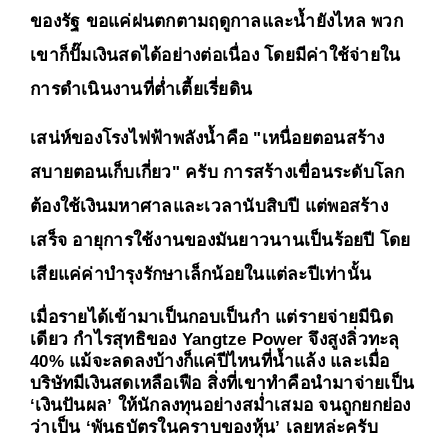
ของรัฐ ขอแค่ฝนตกตามฤดูกาลและน้ำยังไหล พวก
เขาก็ปั๊มเงินสดได้อย่างต่อเนื่อง โดยมีค่าใช้จ่ายใน
การดำเนินงานที่ต่ำเตี้ยเรี่ยดิน
เสน่ห์ของโรงไฟฟ้าพลังน้ำคือ "เหนื่อยตอนสร้าง 
สบายตอนเก็บเกี่ยว" ครับ การสร้างเขื่อนระดับโลก
ต้องใช้เงินมหาศาลและเวลานับสิบปี แต่พอสร้าง
เสร็จ อายุการใช้งานของมันยาวนานเป็นร้อยปี โดย
เสียแค่ค่าบำรุงรักษาเล็กน้อยในแต่ละปีเท่านั้น
เมื่อรายได้เข้ามาเป็นกอบเป็นกำ แต่รายจ่ายมีนิด
เดียว กำไรสุทธิของ Yangtze Power จึงสูงลิ่วทะลุ 
40% แม้จะลดลงบ้างก็แค่ปีไหนที่น้ำแล้ง 
และเมื่อ
บริษัทมีเงินสดเหลือเฟือ สิ่งที่เขาทำคือนำมาจ่ายเป็น 
‘เงินปันผล’ ให้นักลงทุนอย่างสม่ำเสมอ จนถูกยกย่อง
ว่าเป็น ‘พันธบัตรในคราบของหุ้น’ เลยหล่ะครับ