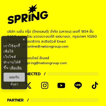
บริษัท เนชั่น กรุ๊ป (ไทยแลนด์) จำกัด (มหาชน)
เลขที่ 1854 ชั้น
9,10,11 ถ.เทพรัตน แขวงบางนาใต้ เขตบางนา, กรุงเทพฯ 10260
×
ติดต่อกองบรรณาธิการ สปริงนิวส์
Email:
เราใช้คุกกี้
springnews_online@nationgroup.com
เพื่อให้
เว็บไซต์
ติดต่อโฆษณาออนไลน์
อีเมลล์
ทำงานได้ดี
teamsales_spring@nationgroup.com
ขึ้น
เพิ่มเติม
STAY CONNECTED
ยอมรับ
ตั้งค่า
PARTNER