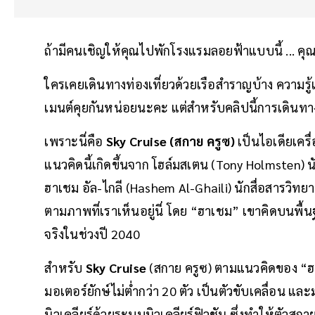
ถ้ามีคนเชิญให้คุณไปพักโรงแรมลอยฟ้าแบบนี้ ... ค
ใครเคยเดินทางท่องเที่ยวด้วยเรือสำราญบ้าง ความรู
เมนต์คุยกันหน่อยนะคะ แต่สำหรับคลิปนี้การเดินทาง
เพราะนี่คือ
Sky Cruise (สกาย ครูซ)
เป็นไอเดียเคร
แนวคิดนี้เกิดขึ้นจาก โฮล์มสเตน (Tony Holmsten)
ฮาเชม อัล-ไกลี (Hashem Al-Ghaili) นักสื่อสารวิ
ตามภาพที่เราเห็นอยู่นี่ โดย “ฮาเชม” เขาคิดบนพื้
จริงในช่วงปี 2040
สำหรับ
Sky Cruise
(สกาย ครูซ) ตามแนวคิดของ “ฮาเช
มอเตอร์ยักษ์ไม่ต่ำกว่า 20 ตัว เป็นตัวขับเคลื่อน 
นิวเคลียร์ด้วยระบบนิวเคลียร์ฟิวชัน ซึ่งทำให้ตัวส