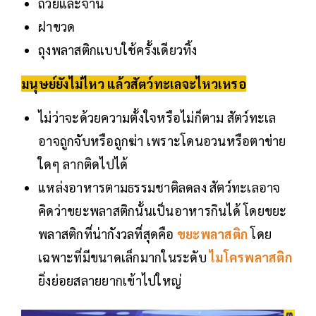
ถ้วยและจาน
ฝาขวด
ถุงพลาสติกแบบใช้ครั้งเดียวทิ้ง
มนุษย์ยังไม่ไหว แล้วสัตว์ทะเลจะไหวเหรอ
ไม่ว่าจะด้วยความตั้งใจหรือไม่ก็ตาม สัตว์ทะเล
อาจถูกจับหรือถูกฆ่า เพราะโดนอวนหรือตาข่าย
ใดๆ ลากติดไปได้
แหล่งอาหารตามธรรมชาติลดลง สัตว์ทะเลอาจ
คิดว่าขยะพลาสติกนั้นเป็นอาหารกินได้ โดยขยะ
พลาสติกที่น่ากังวลที่สุดคือ
ขยะพลาสติก
โดย
เฉพาะที่มีขนาดเล็กมากในระดับ
ไมโครพลาสติก
ยิ่งย่อยสลายยากเข้าไปใหญ่