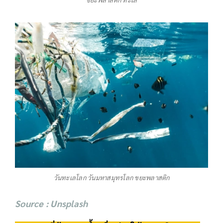
วันทะเลโลก วันมหาสมุทรโลก ขยะพลาสติก
Source : Unsplash