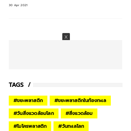
30 Apr 2021
TAGS
#
ขยะพลาสติก
#
ขยะพลาสติกในท้องทะเล
#
วันสิ่งแวดล้อมโลก
#
สิ่งแวดล้อม
#
ไมโครพลาสติก
#
วันทะเลโลก