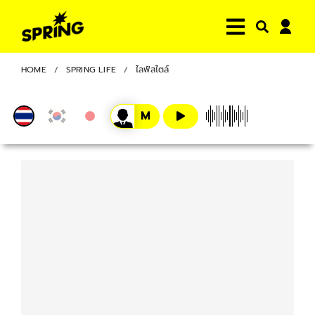
HOME
SPRING LIFE
ไลฟ์สไตล์