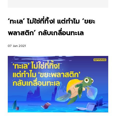
‘ทะเล’ ไม่ใช่ที่ทิ้ง! แต่ทำไม ‘ขยะ
พลาสติก’ กลับเกลื่อนทะเล
07 Jun 2021