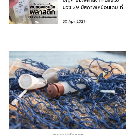
ปัญหาขยะพลาสติก! ซองแซ
นวิช 29 ปีสภาพเหมือนเดิม ที่
วนอุทยานในสกอตแลนด์
30 Apr 2021
ขยะพลาสติก ทะเล