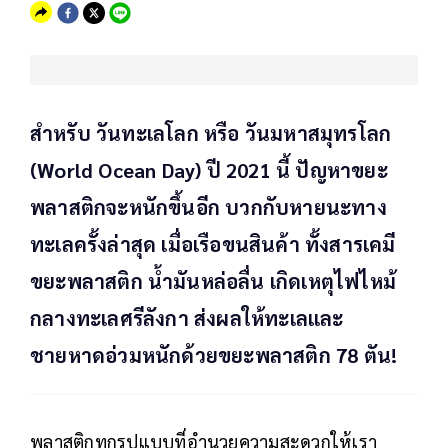
สำหรับ วันทะเลโลก หรือ วันมหาสมุทรโลก
(World Ocean Day) ปี 2021 นี้ ปัญหาขยะ
พลาสติกจะหนักขึ้นอีก บวกกับหายนะทาง
ทะเลครั้งล่าสุด เมื่อเรือขนสินค้า ทั้งสารเคมี
ขยะพลาสติก น้ำมันหล่อลื่น เกิดเหตุไฟไหม้
กลางทะเลศรีลังกา ส่งผลให้ทะเลและ
ชายหาดอ่วมหนักด้วยขยะพลาสติก 78 ตัน!
พลาสติกทุกรูปแบบที่อำนวยความสะดวกให้เรา