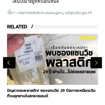
เดินไปมาอยู่ที่ขั้วโลกเหนือ
ที่มา :
marinedebris.noaa.gov
,
otop.dss.go.th
RELATED
ปัญหาขยะพลาสติก! ซองแซนวิช 29 ปีสภาพเหมือนเดิม
ที่วนอุทยานในสกอตแลนด์