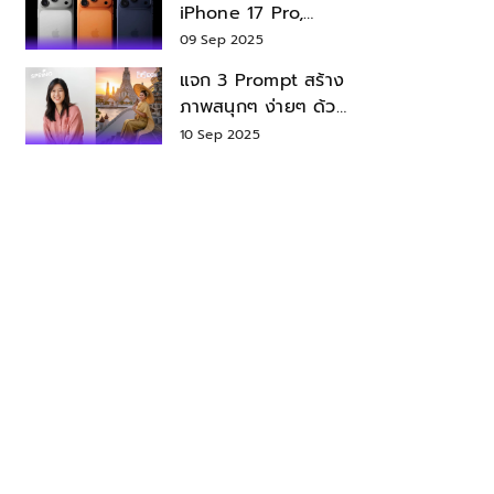
iPhone 17 Pro,
iPhone 17 Air สเปค
09 Sep 2025
ราคา น่าซื้อไหม?
แจก 3 Prompt สร้าง
ภาพสนุกๆ ง่ายๆ ด้วย
Nano Banana ใน
10 Sep 2025
Gemini