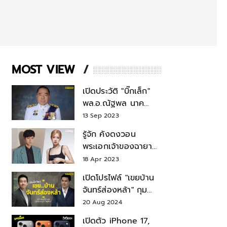
MOST VIEW
เปิดประวัติ "บิ๊กเล็ก"
พล.อ.ณัฐพล นาค
พาณิชย์ จากเลขาฯ
13 Sep 2023
สมช.-เลขาฯ
รู้จัก คังดงวอน
รมว.กลาโหม
พระเอกเจ้าของฉายา
สมบัติแห่งชาติ หลังมี
18 Apr 2023
ข่าว โรเซ่ BLACKPINK
เปิดโปรไฟล์ "เขยบ้าน
จันทร์ส่องหล้า" กุม
บังเหียนธุรกิจตระกูล
20 Aug 2024
"ชินวัตร"
เปิดตัว iPhone 17,