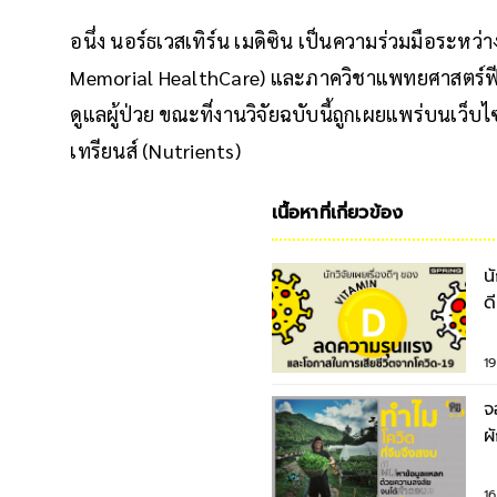
อนึ่ง นอร์ธเวสเทิร์น เมดิซิน เป็นความร่วมมือระหว่
Memorial HealthCare) และภาควิชาแพทยศาสตร์ฟีนเบ
ดูแลผู้ป่วย ขณะที่งานวิจัยฉบับนี้ถูกเผยแพร่บนเว็บไ
เทรียนส์ (Nutrients)
เนื้อหาที่เกี่ยวข้อง
น
ด
โ
19
จ
ผ
ก
16