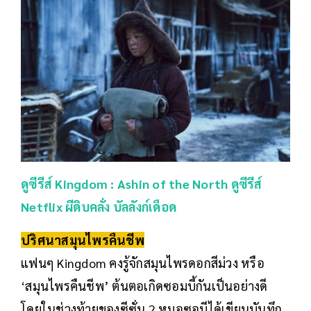
ดูซีรีส์
Kingdom : Ashin of the North
ดูซีรีส์
Netflix ผีดิบคลั่ง บัลลังก์เดือด
ปริศนาสมุนไพรคืนชีพ
แฟนๆ Kingdom คงรู้จักสมุนไพรดอกสีม่วง หรือ
‘สมุนไพรคืนชีพ’ ต้นตอเกิดซอมบี้กันเป็นอย่างดี
โดยในช่วงท้ายของซีซั่น 2 หมอซอบีได้เขียนบันทึก