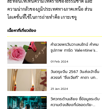
สะท้อนให้เห็นความโหดร้ายของธรรมชาติ และ
ความน่ากลัวของภูมิประเทศทางภาคเหนือ ส่วน
โลเคชั่นที่ใช้ในการถ่ายทำคือ เกาะเชจู
เนื้อหาที่เกี่ยวข้อง
คำอวยพรวันวาเลนไทน์ คำคม
รูปภาพ การ์ด Valentine's
Day 2024
01 Feb 2024
วันตรุษจีน 2567 วันส่งเจ้าขึ้น
สวรรค์ "ซิ้งเจียที" คาถา บท
สวด ขั้นตอนการไหว้
25 Jan 2024
วิศวกรด้านเสียง ชี้ข้อมูลระดับ
ความดังเสียงที่ปลอดภัย-