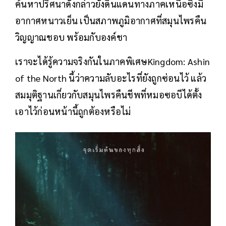
ค้นหาปริศนาดังกล่าวยังดินแดนทางภาคเหนือซึ่งมี
อากาศหนาวเย็น เป็นสภาพภูมิอากาศที่สมุนไพรคืน
วิญญาณชอบ พร้อมกับองค์ชา
เราจะได้รู้ความจริงกันในภาคพิเศษKingdom: Ashin
of the North นี้ว่าความลับอะไรที่ยังถูกซ่อนไว้ แล้ว
สมมุติฐานเกี่ยวกับสมุนไพรคืนชีพที่หมอซอบีได้ตั้ง
เอาไว้ก่อนหน้านี้ถูกต้องหรือไม่