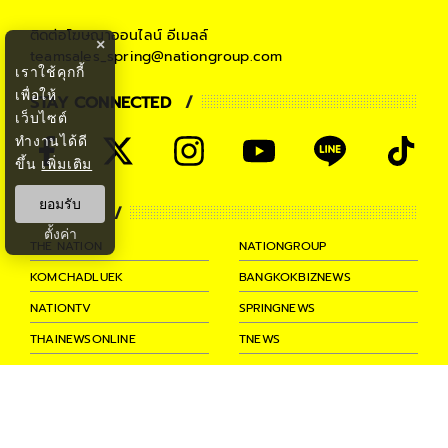
ติดต่อโฆษณาออนไลน์
อีเมลล์
×
teamsales_spring@nationgroup.com
เราใช้คุกกี้
เพื่อให้
STAY CONNECTED
เว็บไซต์
ทำงานได้ดี
ขึ้น
เพิ่มเติม
ยอมรับ
PARTNER
ตั้งค่า
THE NATION
NATIONGROUP
KOMCHADLUEK
BANGKOKBIZNEWS
NATIONTV
SPRINGNEWS
THAINEWSONLINE
TNEWS
THANSETTAKIJ