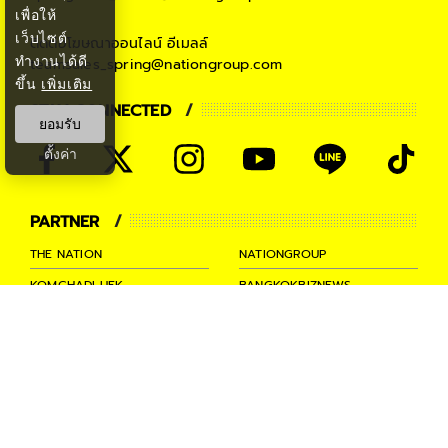
เพื่อให้
เว็บไซต์
ติดต่อโฆษณาออนไลน์
อีเมลล์
ทำงานได้ดี
teamsales_spring@nationgroup.com
ขึ้น
เพิ่มเติม
STAY CONNECTED
ยอมรับ
ตั้งค่า
PARTNER
THE NATION
NATIONGROUP
KOMCHADLUEK
BANGKOKBIZNEWS
NATIONTV
SPRINGNEWS
THAINEWSONLINE
TNEWS
THANSETTAKIJ