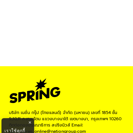
บริษัท เนชั่น กรุ๊ป (ไทยแลนด์) จำกัด (มหาชน)
เลขที่ 1854 ชั้น
9,10,11 ถ.เทพรัตน แขวงบางนาใต้ เขตบางนา, กรุงเทพฯ 10260
×
ติดต่อกองบรรณาธิการ สปริงนิวส์
Email:
เราใช้คุกกี้
springnews_online@nationgroup.com