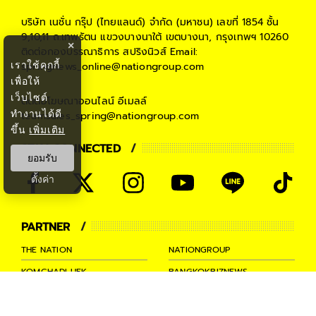
บริษัท เนชั่น กรุ๊ป (ไทยแลนด์) จำกัด (มหาชน)
เลขที่ 1854 ชั้น
9,10,11 ถ.เทพรัตน แขวงบางนาใต้ เขตบางนา, กรุงเทพฯ 10260
×
ติดต่อกองบรรณาธิการ สปริงนิวส์
Email:
เราใช้คุกกี้
springnews_online@nationgroup.com
เพื่อให้
เว็บไซต์
ติดต่อโฆษณาออนไลน์
อีเมลล์
ทำงานได้ดี
teamsales_spring@nationgroup.com
ขึ้น
เพิ่มเติม
STAY CONNECTED
ยอมรับ
ตั้งค่า
PARTNER
THE NATION
NATIONGROUP
KOMCHADLUEK
BANGKOKBIZNEWS
NATIONTV
SPRINGNEWS
THAINEWSONLINE
TNEWS