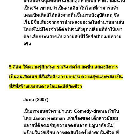
นักดนตรีหนุ่มที่ดิ้นรนเฮือกสุดท้ายเพื่อ 
ทำความฝันให้
เป็นจริง
 เขาพบว่าเป็นคนเดียวในโลกที่สามารถจำ
เดอะบีทเทิลส์ได้หลังจากตื่นขึ้นมาหลังอุบัติเหตุ จึง
เริ่มมีชื่อเสียงจากการนำเพลงของวงในตำนานมาเล่น
โดยที่ไม่มีใครจำได้ต่อไปจนถึงจุดเปลี่ยนที่ทำให้เขา
ต้องเลือกระหว่างเก็บความลับนี้ไว้หรือเปิดเผยความ
จริง
5.สีส้ม ให้ความรู้สึกสนุก ร่าเริง สดใส สดชื่น แสดงถึงการ
เป็นคนเปิดเผย สีส้มสื่อถึงความอบอุ่น ความสุขและพลัง เป็น
ที่สีที่สร้างแรงบันดาลใจและมีชีวิตชีวา
Juno (2007)
เป็นภาพยนตร์ดราม่าแนว 
Comedy-drama 
กำกับ
โดย 
Jason Reitman
 เล่าเรื่องของ เด็กสาวมัธยม
ปลายที่ต้องเผชิญความกดดันจาก 
ปัญหาท้องไม่
พร้อมในวัยเรียน
 การตัดสินใจครั้งสำคัญในชีวิต ที่