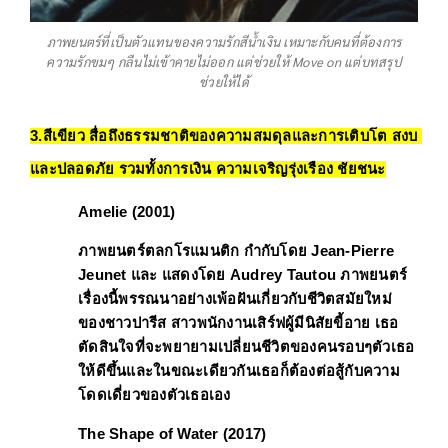
ภาพยนตร์ที่เป็นตัวแทนของความรักสีน้ำเงิน เหมาะกับคนที่ต้องการ
ความรักขมๆ กลืนไม่เข้าคายไม่ออก แต่ช่วยให้ Move on แต่บทสรุป
ช่วยให้ได้
3.สีเขียว สื่อถึงธรรมชาติของความสมดุลและการเติบโต สงบ 
และปลอดภัย รวมทั้งการเงิน ความเจริญรุ่งเรือง ชัยชนะ
Amelie (2001) 
ภาพยนตร์ตลกโรแมนติก 
กำกับโดย 
Jean-Pierre 
Jeunet 
และ แสดงโดย 
Audrey Tautou 
ภาพยนตร์
เรื่องนี้พรรณนาอย่างเพ้อฝันเกี่ยวกับชีวิตสมัยใหม่
ของชาวปารีส สาวพนักงานเสิร์ฟผู้มีนิสัยขี้อาย เธอ
ตัดสินใจที่จะพยายามเปลี่ยนชีวิตของคนรอบๆตัวเธอ
ให้ดีขึ้นและในขณะเดียวกันเธอก็ต้องต่อสู้กับความ
โดดเดี่ยวของตัวเธอเอง
The Shape of Water (2017)