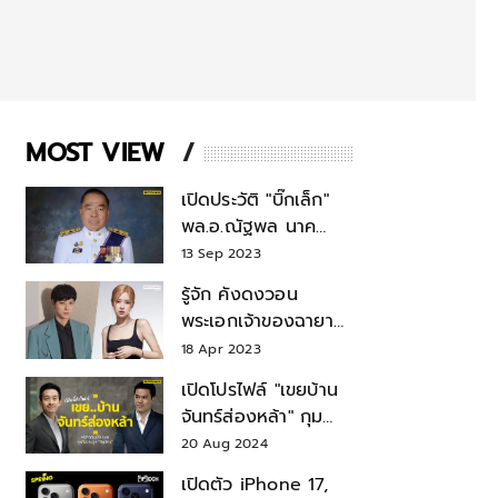
MOST VIEW
เปิดประวัติ "บิ๊กเล็ก"
พล.อ.ณัฐพล นาค
พาณิชย์ จากเลขาฯ
13 Sep 2023
สมช.-เลขาฯ
รู้จัก คังดงวอน
รมว.กลาโหม
พระเอกเจ้าของฉายา
สมบัติแห่งชาติ หลังมี
18 Apr 2023
ข่าว โรเซ่ BLACKPINK
เปิดโปรไฟล์ "เขยบ้าน
จันทร์ส่องหล้า" กุม
บังเหียนธุรกิจตระกูล
20 Aug 2024
"ชินวัตร"
เปิดตัว iPhone 17,