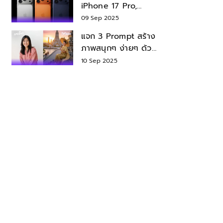
iPhone 17 Pro,
iPhone 17 Air สเปค
09 Sep 2025
ราคา น่าซื้อไหม?
แจก 3 Prompt สร้าง
ภาพสนุกๆ ง่ายๆ ด้วย
Nano Banana ใน
10 Sep 2025
Gemini