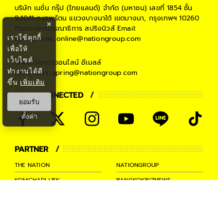
บริษัท เนชั่น กรุ๊ป (ไทยแลนด์) จำกัด (มหาชน)
เลขที่ 1854 ชั้น
9,10,11 ถ.เทพรัตน แขวงบางนาใต้ เขตบางนา, กรุงเทพฯ 10260
×
ติดต่อกองบรรณาธิการ สปริงนิวส์
Email:
เราใช้คุกกี้
springnews_online@nationgroup.com
เพื่อให้
เว็บไซต์
ติดต่อโฆษณาออนไลน์
อีเมลล์
ทำงานได้ดี
teamsales_spring@nationgroup.com
ขึ้น
เพิ่มเติม
STAY CONNECTED
ยอมรับ
ตั้งค่า
PARTNER
THE NATION
NATIONGROUP
KOMCHADLUEK
BANGKOKBIZNEWS
NATIONTV
SPRINGNEWS
THAINEWSONLINE
TNEWS