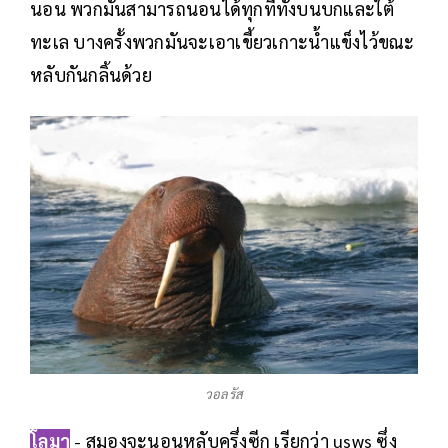
นอน พวกมันสามารถนอนได้ทุกที่ทั้งบนบกและใต้
ทะเล บางครั้งพวกมันจะเอาเขี้ยวเกาะน้ำแข็งไว้ขณะ
หลับกันกลิ้นด้วย
วอลรัส
โลมา
- สมองจะนอนหลับครึ่งซีก เรียกว่า usws ซึ่ง