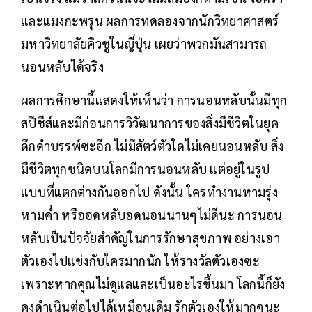
และแมงกะพรุน ผลการทดลองจากนักวิทยาศาสตร์
มหาวิทยาลัยคิวชูในญี่ปุ่น เผยว่าพวกมันสามารถ
นอนหลับได้จริง
ผลการศึกษานี้แสดงให้เห็นว่า การนอนหลับนั้นมีทุก
สปีชีส์และมีก่อนการวิวัฒนาการของสิ่งมีชีวิตในยุค
ดึกดำบรรพ์ซะอีก ไม่มีสัตว์ตัวใดไม่เคยนอนหลับ สิ่ง
มีชีวิตทุกชนิดบนโลกมีการนอนหลับ แต่อยู่ในรูป
แบบที่แตกต่างกันออกไป ดังนั้น ใครทำงานหามรุ่ง
หามค่ำ หรืออดหลับอดนอนนานๆไม่ดีนะ การนอน
หลับเป็นปัจจัยสำคัญในการรักษาสุขภาพ อย่างเอา
ตัวเองไปแข่งกับใครมากนัก ให้รางวัลตัวเองซะ
เพราะหากคุณไม่ดูแลและเป็นอะไรขึ้นมา โลกนี้ก็ยัง
คงดำเนินต่อไปได้เหมือนเดิม รักตัวเองให้มากๆนะ