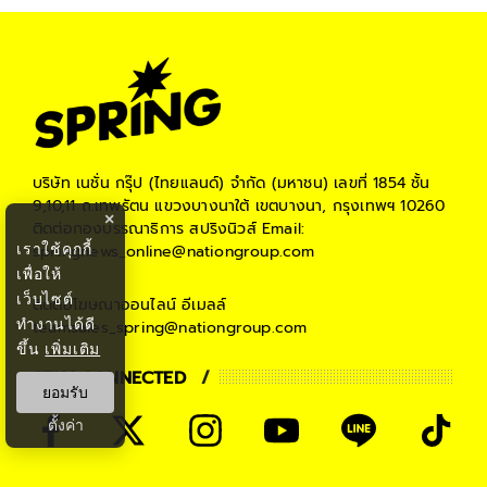
บริษัท เนชั่น กรุ๊ป (ไทยแลนด์) จำกัด (มหาชน)
เลขที่ 1854 ชั้น
9,10,11 ถ.เทพรัตน แขวงบางนาใต้ เขตบางนา, กรุงเทพฯ 10260
×
ติดต่อกองบรรณาธิการ สปริงนิวส์
Email:
เราใช้คุกกี้
springnews_online@nationgroup.com
เพื่อให้
เว็บไซต์
ติดต่อโฆษณาออนไลน์
อีเมลล์
ทำงานได้ดี
teamsales_spring@nationgroup.com
ขึ้น
เพิ่มเติม
STAY CONNECTED
ยอมรับ
ตั้งค่า