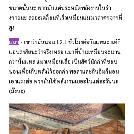
ขนาดนั้นนะ พวกมันแค่ประหยัดพลังงานในร่า
งกายน่ะ สลอธเคลื่อนที่เร็วเหมือนแมวเวลาตกจากที่
สูง
แมว
- เขาว่ามันนอน 12.1 ชั่วโมงต่อวันแหละ แต่ก็
แอบสงสัยนะว่าจริงเหรอ แมวที่บ้านเหมือนจะนาน
กว่านั้นแหะ แมวเหมือนเสือ เป็นสัตว์นักล่าที่ชอบ
นอนเพื่อเก็บพลังไว้ออกล่า พอล่าและกินอิ่มก็นอน
เอาแรงต่อ พวกมันใช้พลังงานเยอะในแต่ละวันนะ
(มั้งนะ)