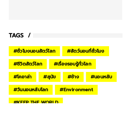
TAGS
#
ชั่วโมงนอนสัตว์โลก
#
สัตว์นอนกี่ชั่วโมง
#
ชีวิตสัตว์โลก
#
เรื่องรอบรู้ทั่วโลก
#
โคอาล่า
#
สุนัข
#
ช้าง
#
นอนหลับ
#
วันนอนหลับโลก
#
Environment
#
KEEP THE WORLD