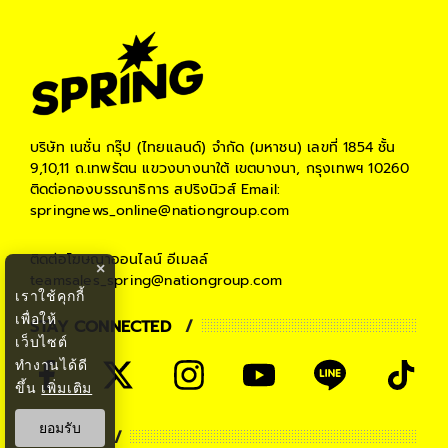
บริษัท เนชั่น กรุ๊ป (ไทยแลนด์) จำกัด (มหาชน)
เลขที่ 1854 ชั้น
9,10,11 ถ.เทพรัตน แขวงบางนาใต้ เขตบางนา, กรุงเทพฯ 10260
ติดต่อกองบรรณาธิการ สปริงนิวส์
Email:
springnews_online@nationgroup.com
ติดต่อโฆษณาออนไลน์
อีเมลล์
×
teamsales_spring@nationgroup.com
เราใช้คุกกี้
เพื่อให้
STAY CONNECTED
เว็บไซต์
ทำงานได้ดี
ขึ้น
เพิ่มเติม
ยอมรับ
PARTNER