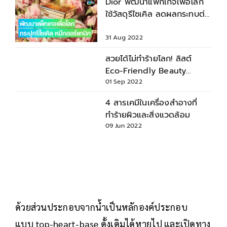
Dior พัฒนาแพ็กเกจเพื่อโลก
ใช้วัสดุรีไซเคิล ลดผลกระทบต่อ
จากกระบวนการพิมพ์
31 Aug 2022
สวยได้ไม่ทำร้ายโลก! ลิสต์
Eco-Friendly Beauty
Brands เครื่องสำอางรักษ์โลก
01 Sep 2022
4 สารเคมีในเครื่องสำอางที่
ทำร้ายผิวและสิ่งแวดล้อม
09 Jun 2022
ด้วยส่วนประกอบจากน้ำเป็นหลักองค์ประกอบ
แบบ top-heart-base ดั้งเดิมได้หายไป และเปิดทาง