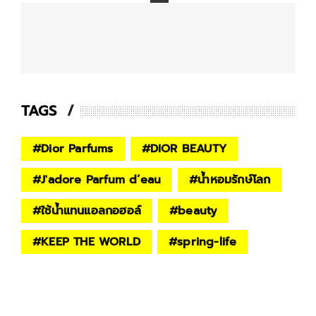
TAGS
#
Dior Parfums
#
DIOR BEAUTY
#
J'adore Parfum d’eau
#
น้ำหอมรักษ์โลก
#
ใช้น้ำแทนแอลกอฮอล์
#
beauty
#
KEEP THE WORLD
#
spring-life