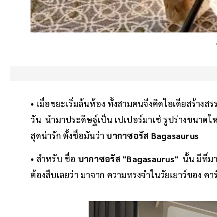
• เมื่อขยะเริ่มล้นห้อง ทั้งสามคนจึงคิดไอเดียสร้า
วัน นำมาประดิษฐ์เป็น เปเปอร์มาเช่ รูปร่างขนาดใ
สุดน่ารัก ตั้งชื่อมันว่า
บากาซอรัส Bagasaurus
• สำหรับ ชื่อ
บากาซอรัส "Bagasaurus"
นั้น มีที่ม
ต้องสืบเลยว่า มาจาก ความทรงจำในวัยเยาว์ของ คา