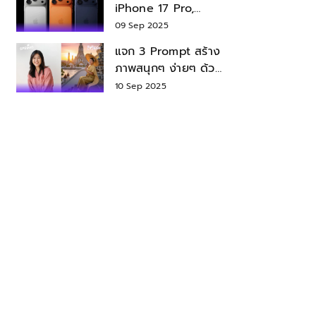
iPhone 17 Pro,
iPhone 17 Air สเปค
09 Sep 2025
ราคา น่าซื้อไหม?
แจก 3 Prompt สร้าง
ภาพสนุกๆ ง่ายๆ ด้วย
Nano Banana ใน
10 Sep 2025
Gemini