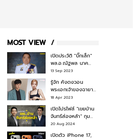
MOST VIEW
เปิดประวัติ "บิ๊กเล็ก"
พล.อ.ณัฐพล นาค
พาณิชย์ จากเลขาฯ
13 Sep 2023
สมช.-เลขาฯ
รู้จัก คังดงวอน
รมว.กลาโหม
พระเอกเจ้าของฉายา
สมบัติแห่งชาติ หลังมี
18 Apr 2023
ข่าว โรเซ่ BLACKPINK
เปิดโปรไฟล์ "เขยบ้าน
จันทร์ส่องหล้า" กุม
บังเหียนธุรกิจตระกูล
20 Aug 2024
"ชินวัตร"
เปิดตัว iPhone 17,