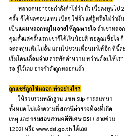
หลายคนอาจจะกำลังด่าโอ๋ว่า มั่ว เนี่ยลงทุนไป 2
ครั้ง ก็ได้ผลตอบแทน เป๊ะๆ ใช่จ้า แต่รู้หรือไม่ว่ามัน
เป็น
แผนหลอกหมูในอวยให้คุณตายใจ
ถ้าเขาหลอก
คุณตั้งแต่ครั้งแรก เขาก็ได้เงินน้อยสิ พอคุณเชื่อใจ ก็
จะลงทุนเพิ่มไม่อั้น แถมไปชวนเพื่อนมาให้อีก ทีนี้ล่ะ
เริ่มโดนเลื่อนจ่าย สารพัดคำหวาน หว่านล้อมให้เรา
รอ รู้ไว้เลย อาจกำลังถูกหลอกแล้ว
ถูกแชร์ลูกโซ่หลอก ทำอย่างไร?
ให้รวบรวมหลักฐาน แชท Slip การสนทนา
ทั้งหมด ไปแจ้งความที่
สถานีตำรวจท้องที่เกิด
เหตุ
และ
กรมสอบสวนคดีพิเศษ DSI
( สายด่วน
1202) หรือ
www.dsi.go.th
ได้เลย