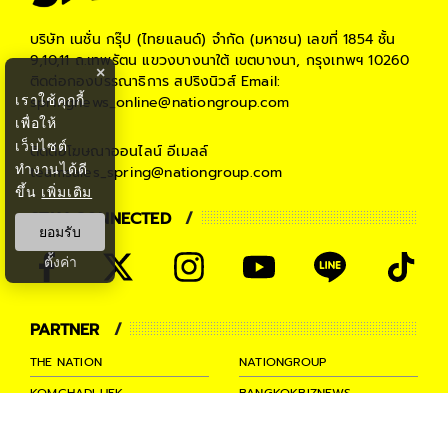
บริษัท เนชั่น กรุ๊ป (ไทยแลนด์) จำกัด (มหาชน)
เลขที่ 1854 ชั้น
9,10,11 ถ.เทพรัตน แขวงบางนาใต้ เขตบางนา, กรุงเทพฯ 10260
×
ติดต่อกองบรรณาธิการ สปริงนิวส์
Email:
เราใช้คุกกี้
springnews_online@nationgroup.com
เพื่อให้
เว็บไซต์
ติดต่อโฆษณาออนไลน์
อีเมลล์
ทำงานได้ดี
teamsales_spring@nationgroup.com
ขึ้น
เพิ่มเติม
STAY CONNECTED
ยอมรับ
ตั้งค่า
PARTNER
THE NATION
NATIONGROUP
KOMCHADLUEK
BANGKOKBIZNEWS
NATIONTV
SPRINGNEWS