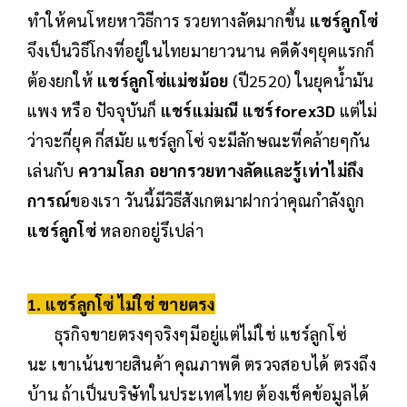
ทำให้คนโหยหาวิธีการ รวยทางลัดมากขึ้น
แชร์ลูกโซ่
จึงเป็นวิธีโกงที่อยู่ในไทยมายาวนาน คดีดังๆยุคแรกก็
ต้องยกให้
แชร์ลูกโซ่แม่ชม้อย
(ปี2520) ในยุคน้ำมัน
แพง หรือ ปัจจุบันก็
แชร์แม่มณี แชร์forex3D
แต่ไม่
ว่าจะกี่ยุค กี่สมัย แชร์ลูกโซ่ จะมีลักษณะที่คล้ายๆกัน
เล่นกับ
ความโลภ อยากรวยทางลัดและรู้เท่าไม่ถึง
การณ์
ของเรา วันนี้มีวิธีสังเกตมาฝากว่าคุณกำลังถูก
แชร์ลูกโซ่
หลอกอยู่รึเปล่า
1. แชร์ลูกโซ่ ไม่ใช่ ขายตรง
ธุรกิจขายตรงๆจริงๆมีอยู่แต่ไม่ใช่ แชร์ลูกโซ่
นะ เขาเน้นขายสินค้า คุณภาพดี ตรวจสอบได้ ตรงถึง
บ้าน ถ้าเป็นบริษัทในประเทศไทย ต้องเช็คข้อมูลได้