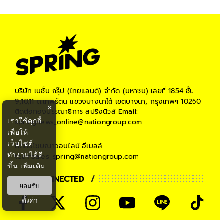
บริษัท เนชั่น กรุ๊ป (ไทยแลนด์) จำกัด (มหาชน)
เลขที่ 1854 ชั้น
9,10,11 ถ.เทพรัตน แขวงบางนาใต้ เขตบางนา, กรุงเทพฯ 10260
×
ติดต่อกองบรรณาธิการ สปริงนิวส์
Email:
เราใช้คุกกี้
springnews_online@nationgroup.com
เพื่อให้
เว็บไซต์
ติดต่อโฆษณาออนไลน์
อีเมลล์
ทำงานได้ดี
teamsales_spring@nationgroup.com
ขึ้น
เพิ่มเติม
STAY CONNECTED
ยอมรับ
ตั้งค่า