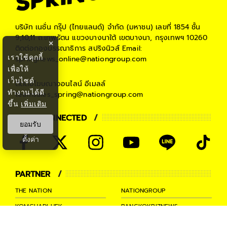
บริษัท เนชั่น กรุ๊ป (ไทยแลนด์) จำกัด (มหาชน)
เลขที่ 1854 ชั้น
9,10,11 ถ.เทพรัตน แขวงบางนาใต้ เขตบางนา, กรุงเทพฯ 10260
×
ติดต่อกองบรรณาธิการ สปริงนิวส์
Email:
เราใช้คุกกี้
springnews_online@nationgroup.com
เพื่อให้
เว็บไซต์
ติดต่อโฆษณาออนไลน์
อีเมลล์
ทำงานได้ดี
teamsales_spring@nationgroup.com
ขึ้น
เพิ่มเติม
STAY CONNECTED
ยอมรับ
ตั้งค่า
PARTNER
THE NATION
NATIONGROUP
KOMCHADLUEK
BANGKOKBIZNEWS
NATIONTV
SPRINGNEWS